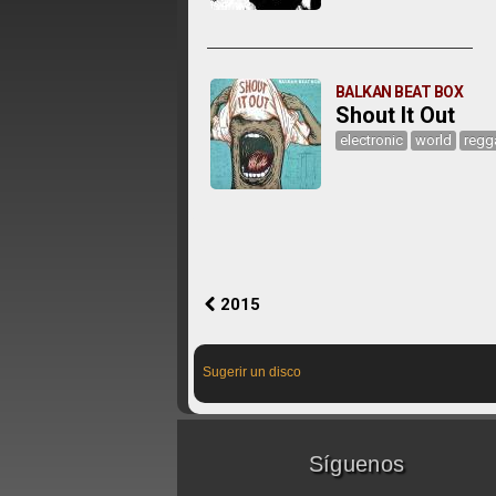
BALKAN BEAT BOX
Shout It Out
electronic
world
regg
2015
Sugerir un disco
Síguenos