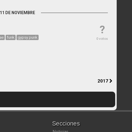
11 DE NOVIEMBRE
?
ae
funk
gypsy punk
0 votos
2017
Secciones
Noticias