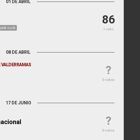
01 DE ABRIL
86
funk rock
1 voto
08 DE ABRIL
HE VALDERRAMAS
?
0 votos
17 DE JUNIO
?
nacional
0 votos