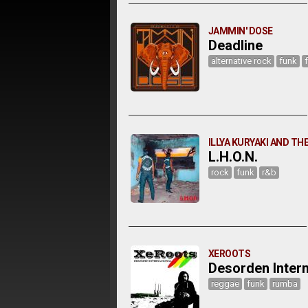
JAMMIN' DOSE
Deadline
alternative rock
funk
ILLYA KURYAKI AND T
L.H.O.N.
rock
funk
r&b
XEROOTS
Desorden Inter
reggae
funk
rumba