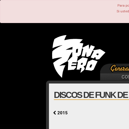
Para po
Si uste
CO
DISCOS DE FUNK DE 
2015