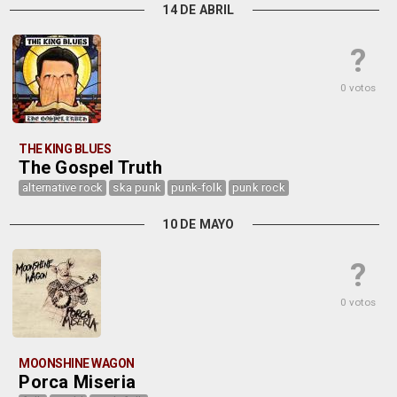
14 DE ABRIL
?
0 votos
THE KING BLUES
The Gospel Truth
alternative rock
ska punk
punk-folk
punk rock
10 DE MAYO
?
0 votos
MOONSHINE WAGON
Porca Miseria