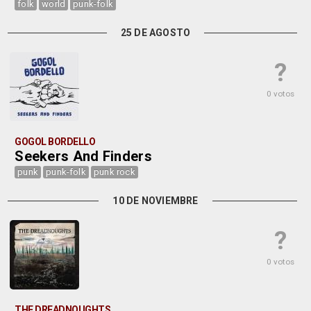
folk
world
punk-folk
25 DE AGOSTO
?
0 votos
GOGOL BORDELLO
Seekers And Finders
punk
punk-folk
punk rock
10 DE NOVIEMBRE
?
0 votos
THE DREADNOUGHTS