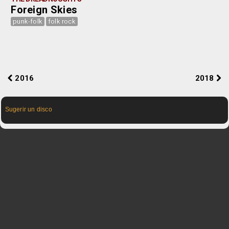
Foreign Skies
punk-folk
folk rock
2016
2018
Sugerir un disco