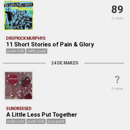
89
2 votos
DROPKICK MURPHYS
11 Short Stories of Pain & Glory
punk-folk
celtic punk
24 DE MARZO
?
0 votos
SUNDRESSED
A Little Less Put Together
indie rock
punk-folk
pop punk