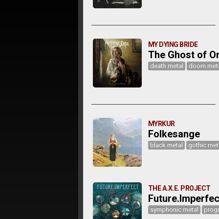
MY DYING BRIDE
The Ghost of O
death metal
doom met
MYRKUR
Folkesange
black metal
gothic met
THE A.X.E. PROJECT
Future.Imperfec
symphonic metal
progr