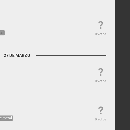
?
al
0 votos
27 DE MARZO
?
0 votos
?
c metal
0 votos