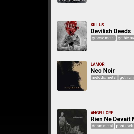
KILLUS
Devilish Deeds
groove metal
gothic me
LAMORI
Neo Noir
melodic metal
gothic m
ANGELLORE
Rien Ne Devait 
doom metal
post-rock