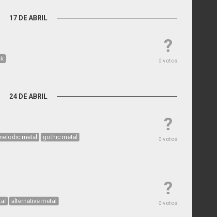
17 DE ABRIL
?
ck
0 votos
24 DE ABRIL
?
melodic metal
gothic metal
0 votos
?
al
alternative metal
0 votos