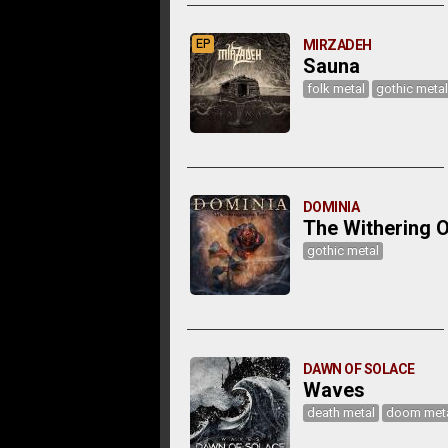
EP
MIRZADEH
Sauna
folk metal
gothic metal
DOMINIA
The Withering 
gothic metal
DAWN OF SOLACE
Waves
death metal
doom met