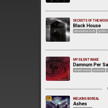
SECRETS OF THE MOO
Black House
alternative rock
gothic 
MY SILENT WAKE
Damnum Per Sa
death metal
ambient
EP
WELKINS BOREAL
Ashes