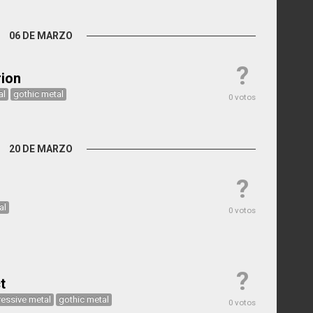
06 DE MARZO
?
rion
al
gothic metal
0 votos
20 DE MARZO
?
al
0 votos
?
t
essive metal
gothic metal
0 votos