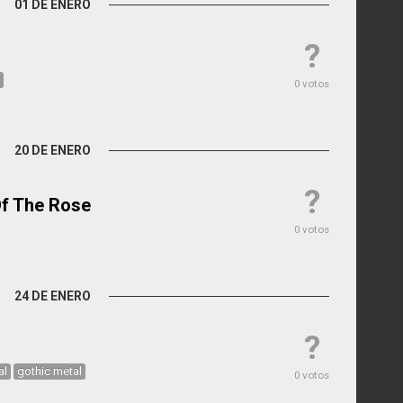
01 DE ENERO
?
0 votos
20 DE ENERO
?
Of The Rose
0 votos
24 DE ENERO
?
al
gothic metal
0 votos