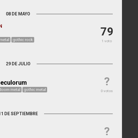
08 DE MAYO
N
79
metal
gothic rock
1 voto
29 DE JULIO
?
eculorum
doom metal
gothic metal
0 votos
11 DE SEPTIEMBRE
?