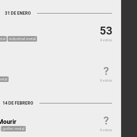
31 DE ENERO
53
tal
industrial metal
4 votos
?
etal
0 votos
14 DE FEBRERO
?
Mourir
gothic metal
0 votos