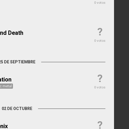
0 votos
?
nd Death
0 votos
25 DE SEPTIEMBRE
?
ation
c metal
0 votos
02 DE OCTUBRE
?
nix