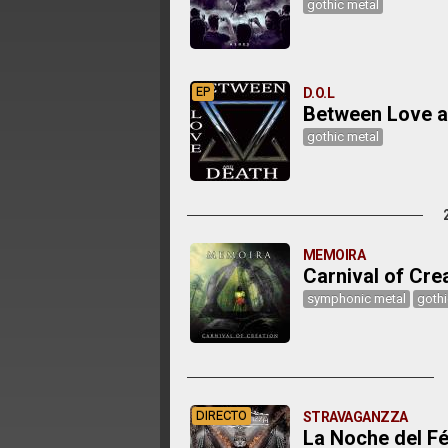
gothic metal
EP
D.O.L
Between Love a
gothic metal
MEMOIRA
Carnival of Cre
symphonic metal
gothi
DIRECTO
STRAVAGANZZA
La Noche del Fé