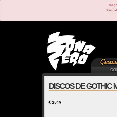
Para po
Si uste
CO
DISCOS DE GOTHIC M
2019