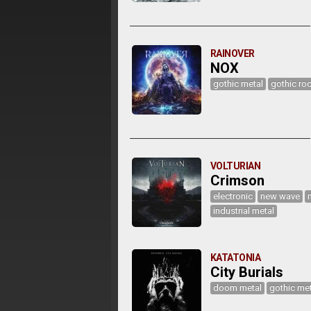
RAINOVER
NOX
gothic metal
gothic ro
VOLTURIAN
Crimson
electronic
new wave
industrial metal
KATATONIA
City Burials
doom metal
gothic met