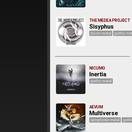
THE MEDEA PROJECT
Sisyphus
doom metal
gothic met
NICUMO
Inertia
gothic metal
AEVUM
Multiverse
symphonic metal
gothi