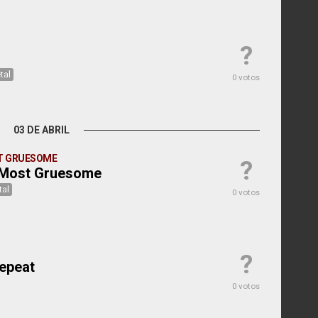
?
tal
0 votos
03 DE ABRIL
T GRUESOME
?
 Most Gruesome
tal
0 votos
?
epeat
0 votos