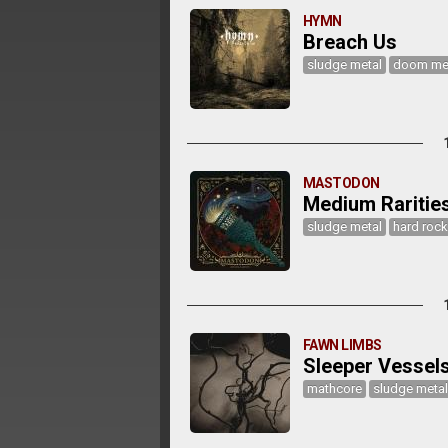
HYMN
Breach Us
sludge metal
doom me
MASTODON
Medium Raritie
sludge metal
hard rock
FAWN LIMBS
Sleeper Vessel
mathcore
sludge metal