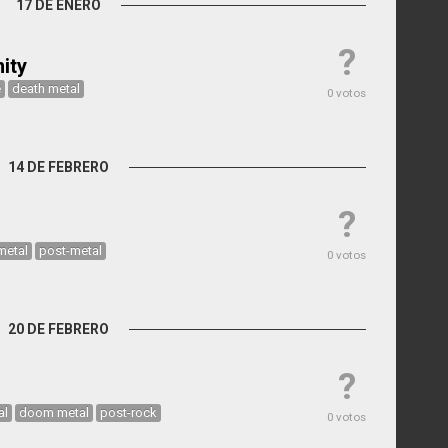
17 DE ENERO
?
ity
e
death metal
0 votos
14 DE FEBRERO
?
metal
post-metal
0 votos
20 DE FEBRERO
?
al
doom metal
post-rock
0 votos