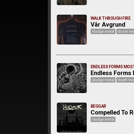
WALK THROUGH FIRE
Vår Avgrund
sludge metal
doom me
ENDLESS FORMS MOS
Endless Forms
sludge metal
death me
BEGGAR
Compelled To R
sludge metal