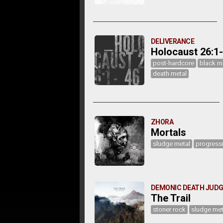
DELIVERANCE
Holocaust 26:1
post-hardcore
black m
death metal
ZHORA
Mortals
sludge metal
progressi
DEMONIC DEATH JUD
The Trail
stoner rock
sludge met