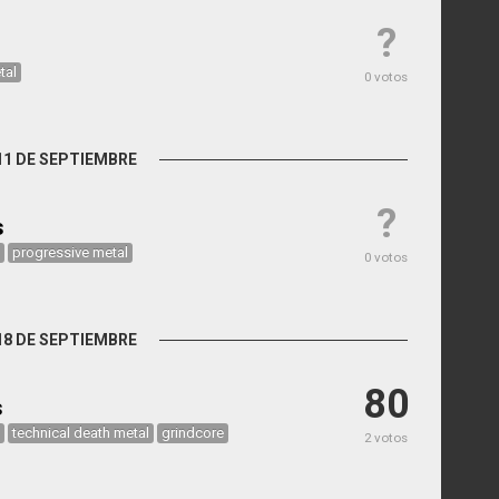
?
tal
0 votos
11 DE SEPTIEMBRE
?
s
progressive metal
0 votos
18 DE SEPTIEMBRE
80
s
technical death metal
grindcore
2 votos