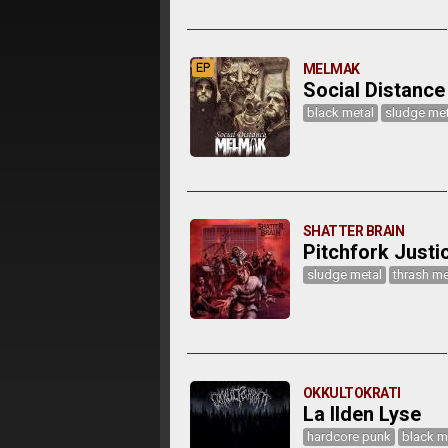
EP
MELMAK
Social Distance
black metal
sludge met
SHATTER BRAIN
Pitchfork Justi
sludge metal
thrash me
OKKULTOKRATI
La Ilden Lyse
hardcore punk
black m