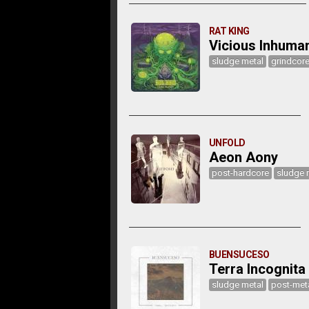
RAT KING
Vicious Inhuman
sludge metal
grindcor
UNFOLD
Aeon Aony
post-hardcore
sludge 
BUENSUCESO
Terra Incognita
sludge metal
post-met