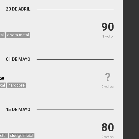
20 DE ABRIL
90
al
doom metal
1 voto
01 DE MAYO
?
ce
tal
hardcore
0 votos
15 DE MAYO
80
etal
sludge metal
2 votos