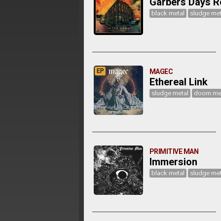
Garbers Days R
black metal
sludge met
EP
MAGEC
Ethereal Link
sludge metal
doom me
PRIMITIVE MAN
Immersion
black metal
sludge met