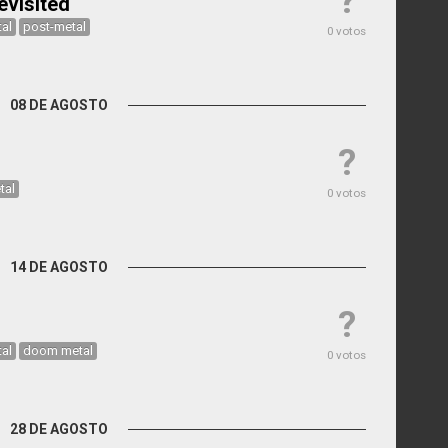
?
evisited
al
post-metal
0 votos
08 DE AGOSTO
?
tal
0 votos
14 DE AGOSTO
?
al
doom metal
0 votos
28 DE AGOSTO