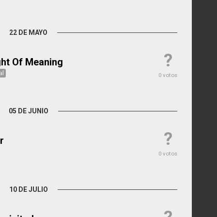
22 DE MAYO
?
ight Of Meaning
al
0 votos
05 DE JUNIO
?
r
0 votos
10 DE JULIO