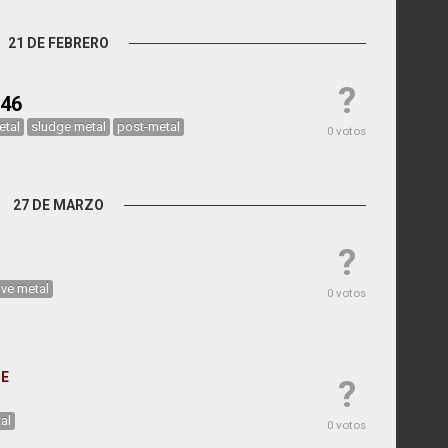
21 DE FEBRERO
?
-46
etal
sludge metal
post-metal
0 votos
27 DE MARZO
?
ve metal
0 votos
GE
?
al
0 votos