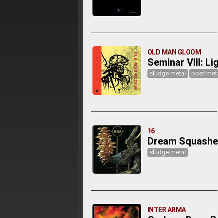
OLD MAN GLOOM
Seminar VIII: L
sludge metal
post-met
16
Dream Squashe
sludge metal
INTER ARMA