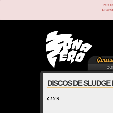
Para po
Si uste
CO
DISCOS DE SLUDGE 
2019