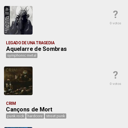
?
0 votos
LEGADO DE UNA TRAGEDIA
Aquelarre de Sombras
symphonic metal
?
0 votos
CRIM
Cançons de Mort
punk rock
hardcore
street punk