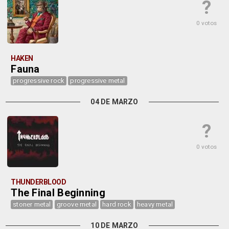
?
0 votos
HAKEN
Fauna
progressive rock
progressive metal
04 DE MARZO
?
0 votos
THUNDERBLOOD
The Final Beginning
stoner metal
groove metal
hard rock
heavy metal
10 DE MARZO