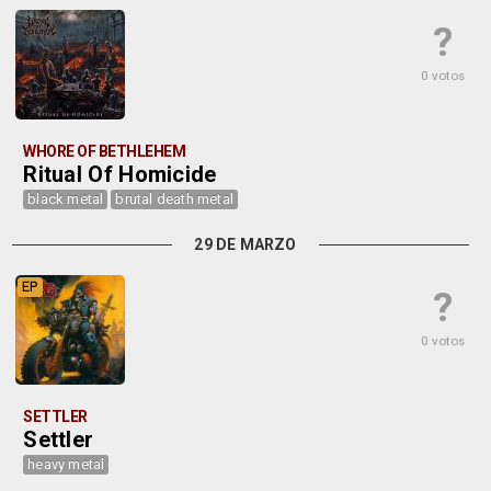
?
0 votos
WHORE OF BETHLEHEM
Ritual Of Homicide
black metal
brutal death metal
29 DE MARZO
EP
?
0 votos
SETTLER
Settler
heavy metal