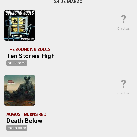
24 DE MARZO
?
0 votos
THE BOUNCING SOULS
Ten Stories High
punk rock
?
0 votos
AUGUST BURNS RED
Death Below
metalcore