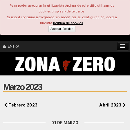
Para poder asegurar la utilización óptima de este sitio utilizamos
cookies propias y de terceros.
Si usted continúa navegando sin modificar su configuración, acepta
nuestra
política de cookies
.
Aceptar Cookies
ENTRA
CONTENIDO
COMUNIDAD
Marzo 2023
FEEEDBACK
Febrero 2023
Abril 2023
FOROS
01 DE MARZO