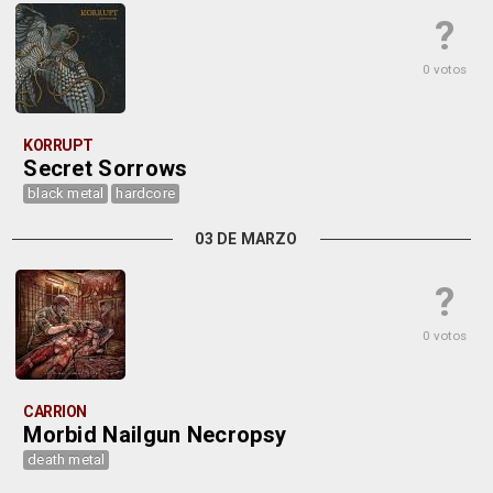
?
0 votos
KORRUPT
Secret Sorrows
black metal
hardcore
03 DE MARZO
?
0 votos
CARRION
Morbid Nailgun Necropsy
death metal