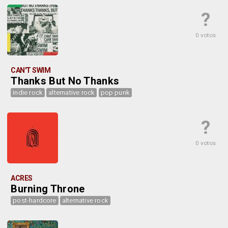
?
0 votos
CAN'T SWIM
Thanks But No Thanks
indie rock
alternative rock
pop punk
?
0 votos
ACRES
Burning Throne
post-hardcore
alternative rock