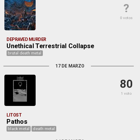
?
0 votos
DEPRAVED MURDER
Unethical Terrestrial Collapse
brutal death metal
17 DE MARZO
80
1 voto
LITOST
Pathos
black metal
death metal