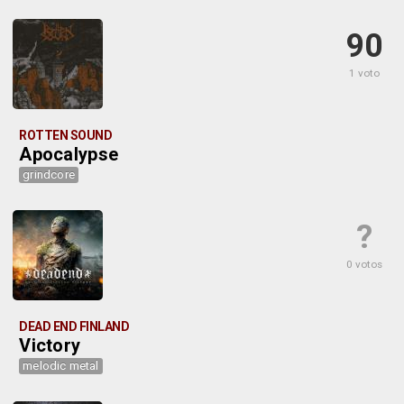
90
1 voto
ROTTEN SOUND
Apocalypse
grindcore
?
0 votos
DEAD END FINLAND
Victory
melodic metal