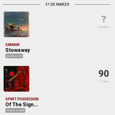
31 DE MARZO
?
0 votos
SAMIAM
Stowaway
punk rock
90
1 voto
SPIRIT POSSESSION
Of The Sign...
black metal