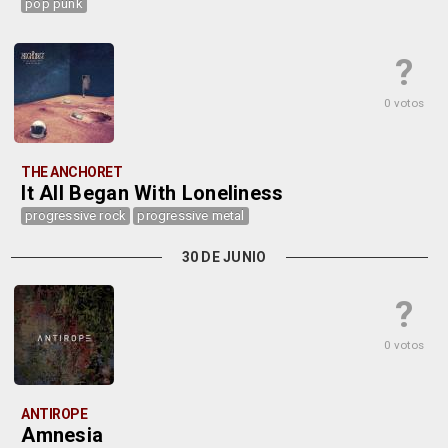
pop punk
?
0 votos
THE ANCHORET
It All Began With Loneliness
progressive rock
progressive metal
30 DE JUNIO
?
0 votos
ANTIROPE
Amnesia