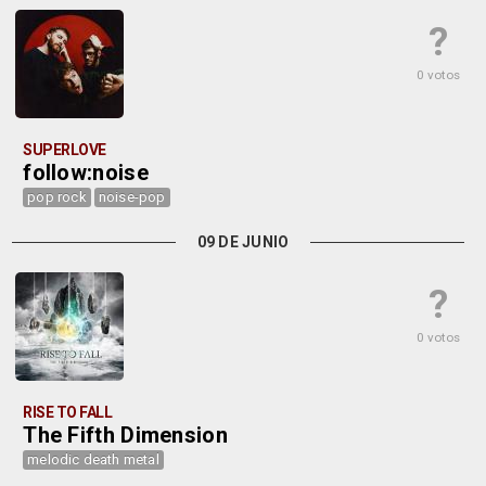
?
0 votos
SUPERLOVE
follow:noise
pop rock
noise-pop
09 DE JUNIO
?
0 votos
RISE TO FALL
The Fifth Dimension
melodic death metal