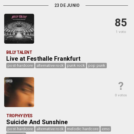
23 DE JUNIO
85
1 voto
BILLY TALENT
Live at Festhalle Frankfurt
post-hardcore
alternative rock
punk rock
pop punk
?
0 votos
TROPHY EYES
Suicide And Sunshine
post-hardcore
alternative rock
melodic hardcore
emo