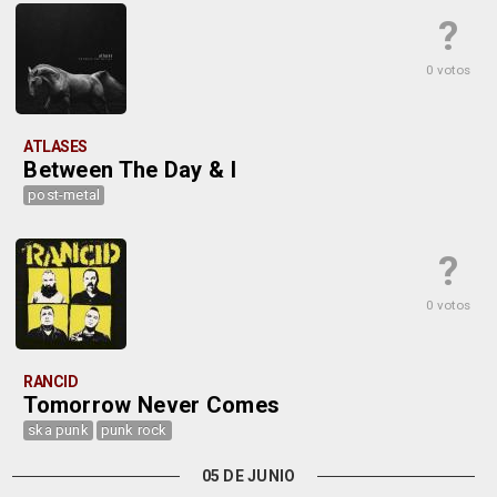
?
0 votos
ATLASES
Between The Day & I
post-metal
?
0 votos
RANCID
Tomorrow Never Comes
ska punk
punk rock
05 DE JUNIO