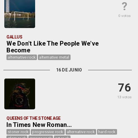
?
0 votos
GALLUS
We Don't Like The People We've
Become
alternative rock
alternative metal
16 DE JUNIO
76
13 votos
QUEENS OF THE STONE AGE
In Times New Roman...
stoner rock
progressive rock
alternative rock
hard rock