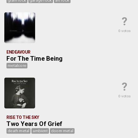
glam rock
garage rock
art rock
?
0 votos
ENDEAVOUR
For The Time Being
metalcore
?
0 votos
RISE TO THE SKY
Two Years Of Grief
death metal
ambient
doom metal