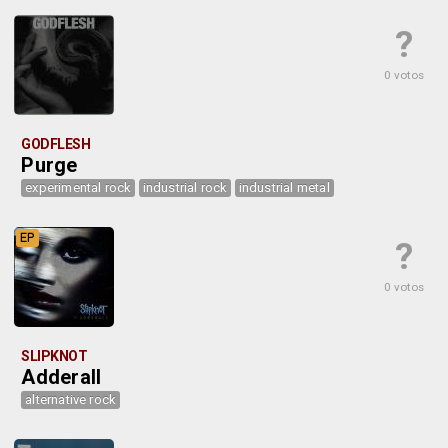
?
0 votos
GODFLESH
Purge
experimental rock
industrial rock
industrial metal
EP
?
0 votos
SLIPKNOT
Adderall
alternative rock