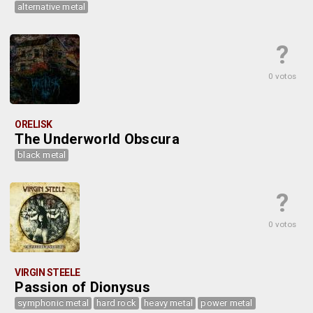
alternative metal
?
0 votos
ORELISK
The Underworld Obscura
black metal
?
0 votos
VIRGIN STEELE
Passion of Dionysus
symphonic metal
hard rock
heavy metal
power metal