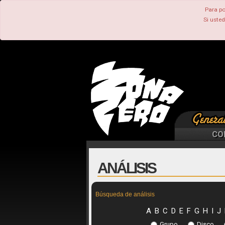
Para po
Si uste
CO
ANÁLISIS
Búsqueda de análisis
A
B
C
D
E
F
G
H
I
J
Grupo
Disco