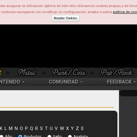
der asegurar la utilización óptima de este sitio utilizamos cookies propias y de terce
d continúa navegando sin modificar su configuración, acepta nuestra
política de coo
Aceptar Cookies
NTENIDO
COMUNIDAD
FEEDBACK
K
L
M
N
O
P
Q
R
S
T
U
V
W
X
Y
Z
0
Año
Productor
Sello
Analista