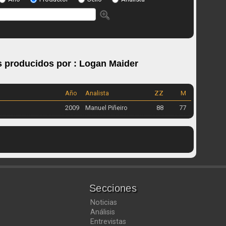
s producidos por :
Logan Maider
Año
Analista
ZZ
M
2009
Manuel Piñeiro
88
77
Secciones
Noticias
Análisis
Entrevistas