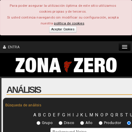
Para poder asegurar la utilización óptima de este sitio utilizamos
cookies propias y de terceros.
Si usted continúa navegando sin modificar su configuración, acepta
nuestra
política de cookies
.
Aceptar Cookies
ENTRA
CONTENIDO
COMUNIDAD
ANÁLISIS
FEEEDBACK
Búsqueda de análisis
FOROS
A
B
C
D
E
F
G
H
I
J
K
L
M
N
O
P
Q
R
S
T
Grupo
Disco
Año
Productor