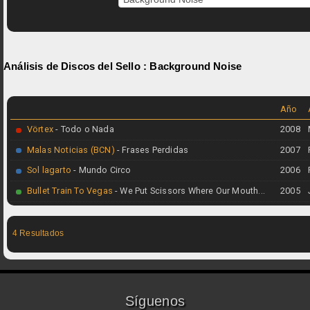
Análisis de Discos del Sello :
Background Noise
Año
Vörtex
- Todo o Nada
2008
Malas Noticias (BCN)
- Frases Perdidas
2007
Sol lagarto
- Mundo Circo
2006
Bullet Train To Vegas
- We Put Scissors Where Our Mouth...
2005
4 Resultados
Síguenos