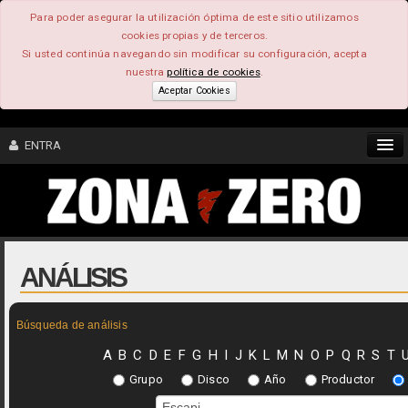
Para poder asegurar la utilización óptima de este sitio utilizamos
cookies propias y de terceros.
Si usted continúa navegando sin modificar su configuración, acepta
nuestra
política de cookies
.
Aceptar Cookies
ENTRA
CONTENIDO
COMUNIDAD
ANÁLISIS
FEEEDBACK
Búsqueda de análisis
FOROS
A
B
C
D
E
F
G
H
I
J
K
L
M
N
O
P
Q
R
S
T
Grupo
Disco
Año
Productor