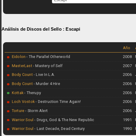
Análisis de Discos del Sello :
Escapi
Año
Eidolon
- The Parallel Otherworld
2008
MasterLast
- Mastery of Self
2007
Body Count
- Live In L.A.
2006
Body Count
- Murder 4 Hire
2006
Kottak
- Therupy
2006
Loch Vostok
- Destruction Time Again!
2006
Torture
- Storm Alert
2006
Warrior Soul
- Drugs, God & The New Republic
1991
Warrior Soul
- Last Decade, Dead Century
1990