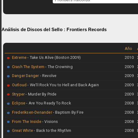
Análisis de Discos del Sello :
Frontiers Records
Año
Extreme
- Take Us Alive (Boston 2009)
2010
Crash The System
- The Crowning
2009
Danger Danger
- Revolve
2009
Outloud
- We'll Rock You to Hell and Back Again
2009
Stryper
- Murder By Pride
2009
Eclipse
- Are You Ready To Rock
2008
Frederiksen-Denander
- Baptism By Fire
2008
From The Inside
- Visions
2008
Great White
- Back to the Rhythm
2008