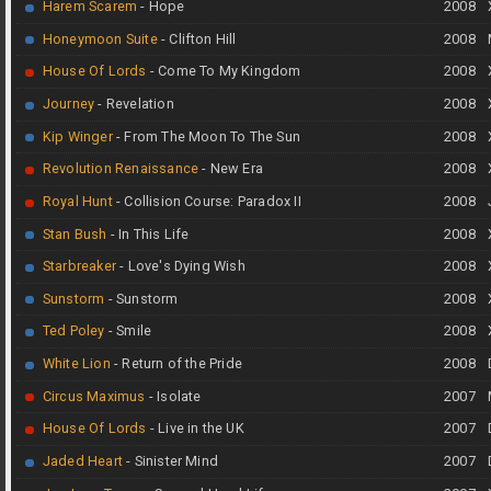
Harem Scarem
- Hope
2008
Honeymoon Suite
- Clifton Hill
2008
House Of Lords
- Come To My Kingdom
2008
Journey
- Revelation
2008
Kip Winger
- From The Moon To The Sun
2008
Revolution Renaissance
- New Era
2008
Royal Hunt
- Collision Course: Paradox II
2008
Stan Bush
- In This Life
2008
Starbreaker
- Love's Dying Wish
2008
Sunstorm
- Sunstorm
2008
Ted Poley
- Smile
2008
White Lion
- Return of the Pride
2008
Circus Maximus
- Isolate
2007
House Of Lords
- Live in the UK
2007
Jaded Heart
- Sinister Mind
2007