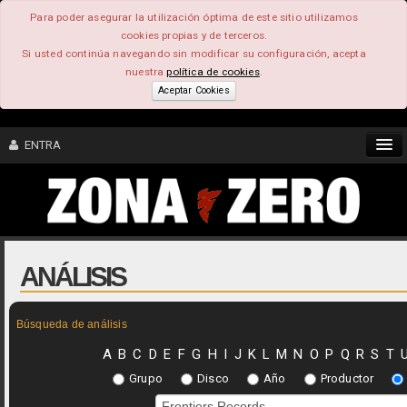
Para poder asegurar la utilización óptima de este sitio utilizamos
cookies propias y de terceros.
Si usted continúa navegando sin modificar su configuración, acepta
nuestra
política de cookies
.
Aceptar Cookies
ENTRA
CONTENIDO
COMUNIDAD
ANÁLISIS
FEEEDBACK
Búsqueda de análisis
FOROS
A
B
C
D
E
F
G
H
I
J
K
L
M
N
O
P
Q
R
S
T
Grupo
Disco
Año
Productor