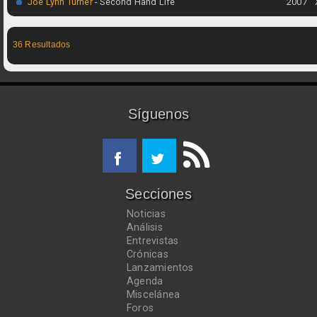
Joe Lynn Turner
- Second Hand Life
2007
36 Resultados
Síguenos
Secciones
Noticias
Análisis
Entrevistas
Crónicas
Lanzamientos
Agenda
Miscelánea
Foros