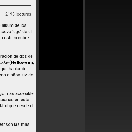
2195 lecturas
o álbum de los
 nuevo ‘ego’ de el
on este nombre:
ración de dos de
iske
(
Helloween
,
 que hablar de
tima a años luz de
go más accesible
aciones en este
ktail que desde el
et
son las más