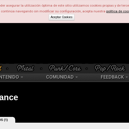
der asegurar la utilización óptima de este sitio utilizamos cookies propias y de terce
d continúa navegando sin modificar su configuración, acepta nuestra
política de coo
Aceptar Cookies
NTENIDO
COMUNIDAD
FEEDBACK
sance
S (1)