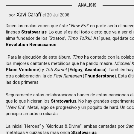
ANÁLISIS
Xavi Carafí
por
el 20 Jul 2008
Dicen las malas voces que éste “
New Era
” en parte sería el nuev
fineses
Stratovarius
. Lo que sí es del todo cierto que va a ser el
alma fundador de los ‘Stratos’,
Timo Tolkki
. Así pues, quédate c
Revolution Renaissance
.
. Para la ejecución de éste álbum,
Timo
ha contado con la colabo
los mejores cantantes metálicos que ha parido madre.
Michael K
Place Vendome
) y
Tob Samet
(
Edguy
,
Avantasia
). También hay
otra colaboración: la de
Pasi Rantanen
(
Thunderstone
). Esta úl
las dos primeras.
Seguramente estas colaboraciones hacen de estas canciones al
que lo que hicieran los
Stratovarius
. No hay grandes experiment
“
New Era
”. Metal, algo de progresivo y un poquito de hard. Un coc
principio amarás u odiarás.
La inicial “Heroes” y “Glorious & Divine”, ambas cantadas por
Sam
metálicas y quizás las más onda
Stratovarius
.