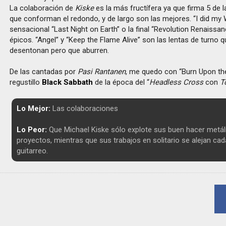
La colaboración de
Kiske
es la más fructífera ya que firma 5 de 
que conforman el redondo, y de largo son las mejores. “I did my 
sensacional “Last Night on Earth” o la final “Revolution Renaissan
épicos. “Angel” y “Keep the Flame Alive” son las lentas de turno 
desentonan pero que aburren.
De las cantadas por
Pasi Rantanen
, me quedo con “Burn Upon the
regustillo
Black Sabbath
de la época del “
Headless Cross
con
T
Lo Mejor:
Las colaboraciones
Lo Peor:
Que Michael Kiske sólo explote sus buen hacer metál
proyectos, mientras que sus trabajos en solitario se alejan ca
guitarreo.