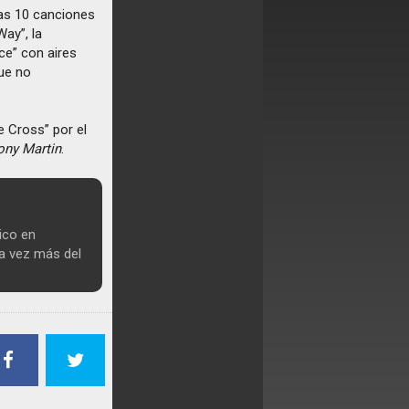
las 10 canciones
Way”, la
ce” con aires
que no
 Cross” por el
ony Martin
.
ico en
da vez más del