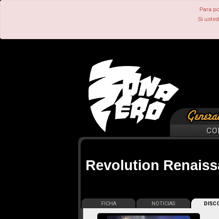
Para po
Si uste
CO
Revolution Renais
FICHA
NOTICIAS
DISCO