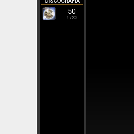
DISCOGRAFÍA
50
1 voto