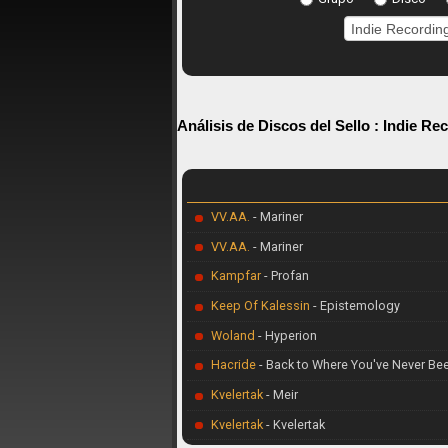
Análisis de Discos del Sello :
Indie Re
VV.AA.
- Mariner
VV.AA.
- Mariner
Kampfar
- Profan
Keep Of Kalessin
- Epistemology
Woland
- Hyperion
Hacride
- Back to Where You've Never Be
Kvelertak
- Meir
Kvelertak
- Kvelertak