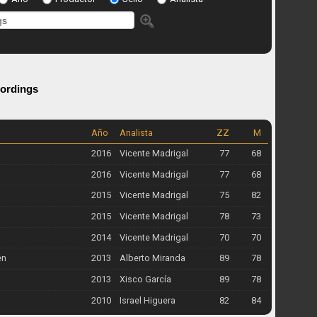
cordings
Año
Analista
ZZ
M
2016
Vicente Madrigal
77
68
2016
Vicente Madrigal
77
68
2015
Vicente Madrigal
75
82
2015
Vicente Madrigal
78
73
2014
Vicente Madrigal
70
70
en
2013
Alberto Miranda
89
78
2013
Xisco García
89
78
2010
Israel Higuera
82
84