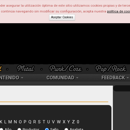
der asegurar la utilización óptima de este sitio utilizamos cookies propias y de terce
d continúa navegando sin modificar su configuración, acepta nuestra
política de coo
Aceptar Cookies
NTENIDO
COMUNIDAD
FEEDBACK
K
L
M
N
O
P
Q
R
S
T
U
V
W
X
Y
Z
0
Año
Productor
Sello
Analista