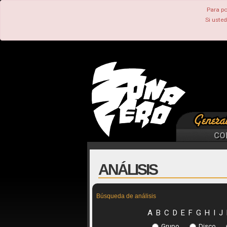
Para po
Si uste
CO
ANÁLISIS
Búsqueda de análisis
A
B
C
D
E
F
G
H
I
J
Grupo
Disco