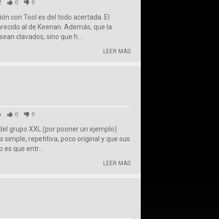
2
0
0
ón con Tool es del todo acertada. El
arecido al de Keenan. Además, que la
sean clavados, sino que h...
LEER MÁS
6
0
0
 del grupo XXL (por pooner un ejemplo)
 simple, repetitiva, poco original y que sus
 es que entr...
LEER MÁS