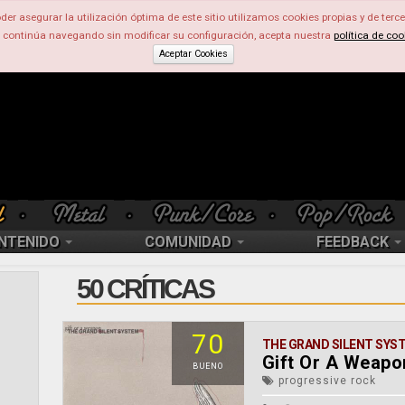
der asegurar la utilización óptima de este sitio utilizamos cookies propias y de terce
d continúa navegando sin modificar su configuración, acepta nuestra
política de coo
Aceptar Cookies
NTENIDO
COMUNIDAD
FEEDBACK
50 CRÍTICAS
70
THE GRAND SILENT SYS
Gift Or A Weapo
BUENO
progressive rock