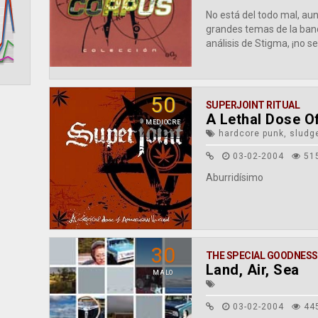
No está del todo mal, aun
grandes temas de la band
análisis de Stigma, ¡no se
50
SUPERJOINT RITUAL
A Lethal Dose O
MEDIOCRE
hardcore punk, sludg
03-02-2004
51
Aburridísimo
30
THE SPECIAL GOODNESS
Land, Air, Sea
MALO
03-02-2004
44