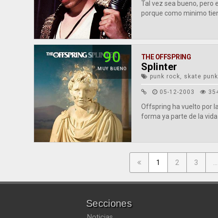
Tal vez sea bueno, pero e
porque como minimo tien
90
THE OFFSPRING
Splinter
MUY BUENO
punk rock, skate punk
05-12-2003
35
Offspring ha vuelto por 
forma ya parte de la vida
1
2
3
...
Secciones
Noticias