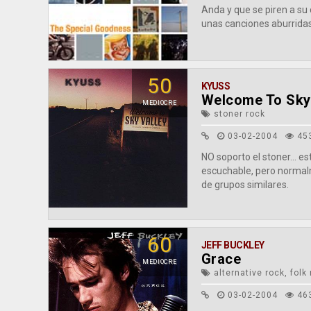
Anda y que se piren a su
unas canciones aburridas 
50
KYUSS
Welcome To Sky 
MEDIOCRE
stoner rock
03-02-2004
45
NO soporto el stoner... 
escuchable, pero normal
de grupos similares.
60
JEFF BUCKLEY
Grace
MEDIOCRE
alternative rock, folk
03-02-2004
46