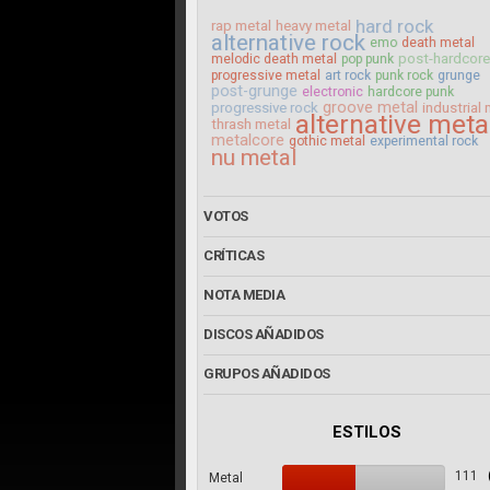
hard rock
rap metal
heavy metal
alternative rock
emo
death metal
post-hardcore
melodic death metal
pop punk
progressive metal
art rock
punk rock
grunge
post-grunge
electronic
hardcore punk
groove metal
progressive rock
industrial 
alternative meta
thrash metal
metalcore
gothic metal
experimental rock
nu metal
VOTOS
CRÍTICAS
NOTA MEDIA
DISCOS AÑADIDOS
GRUPOS AÑADIDOS
ESTILOS
111
Metal