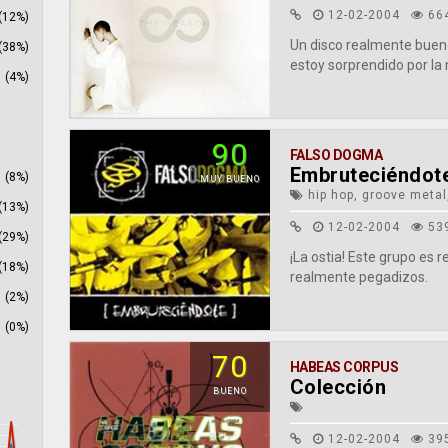
12-02-2004
66
(12%)
Un disco realmente buen
(38%)
estoy sorprendido por la
(4%)
90
FALSO DOGMA
Embruteciéndot
(8%)
MUY BUENO
hip hop, groove metal
(13%)
12-02-2004
53
(29%)
¡La ostia! Este grupo es 
(18%)
realmente pegadizos.
(2%)
(0%)
70
HABEAS CORPUS
Colección
BUENO
12-02-2004
39