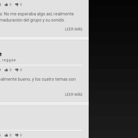
4
0
0
o. No me esperaba algo así, realmente
 maduración del grupo y su sonido.
LEER MÁS
e
, reggae
9
0
0
realmente bueno, y los cuatro temas son
LEER MÁS
5
0
0