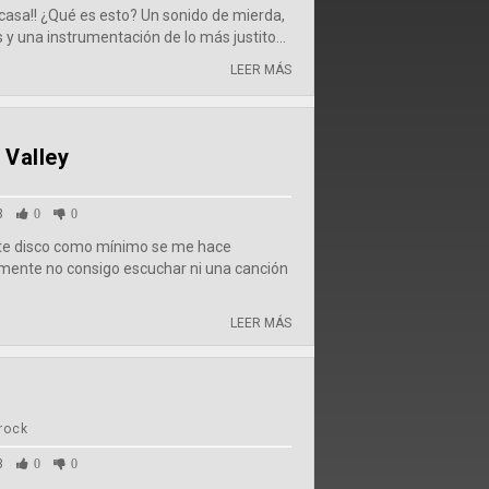
 casa!! ¿Qué es esto? Un sonido de mierda,
y una instrumentación de lo más justito...
LEER MÁS
Valley
3
0
0
este disco como mínimo se me hace
mente no consigo escuchar ni una canción
LEER MÁS
 rock
3
0
0