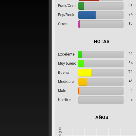
31
Punk/Core
94
Pop/Rock
10
Otras
NOTAS
20
Excelente
34
Muy bueno
73
Bueno
46
Mediocre
5
Malo
2
Horrible
AÑOS
50
45
40