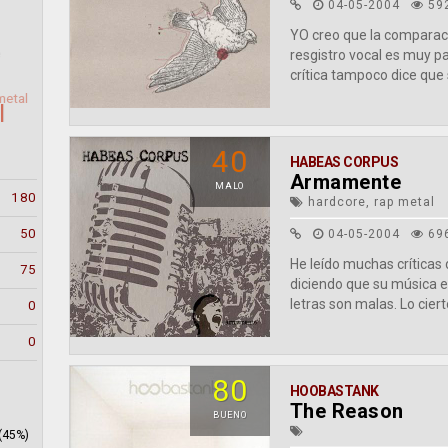
04-05-2004
59
YO creo que la comparaci
resgistro vocal es muy p
crítica tampoco dice que 
metal
l
40
HABEAS CORPUS
Armamente
MALO
180
hardcore, rap metal
50
04-05-2004
69
He leído muchas críticas
75
diciendo que su música es
letras son malas. Lo cierto
0
0
80
HOOBASTANK
The Reason
BUENO
(45%)