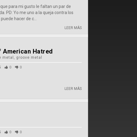
que para mi gusto le faltan un par de
a. PD: Yo me uno a la queja contra los
 puede hacer de c...
LEER MÁS
f American Hatred
e metal, groove metal
5
0
0
LEER MÁS
5
0
0