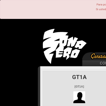
Para po
Si uste
CO
GT1A
[GT1A]