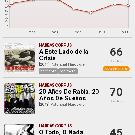
80
70
60
50
40
30
20
10
0
2006
2008
2010
2012
2014
HABEAS CORPUS
66
A Este Lado de la
Crisis
9 votos
[2014]
Potencial Hardcore
#24 en 2014
hardcore
rap metal
HABEAS CORPUS
70
20 Años De Rabia. 20
Años De Sueños
2 votos
[2013]
Potencial Hardcore
HABEAS CORPUS
45
O Todo, O Nada