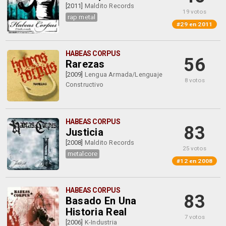
[2011]
Maldito Records
19 votos
rap metal
#29 en 2011
HABEAS CORPUS
56
Rarezas
[2009]
Lengua Armada/Lenguaje
8 votos
Constructivo
HABEAS CORPUS
83
Justicia
[2008]
Maldito Records
25 votos
metalcore
#12 en 2008
HABEAS CORPUS
83
Basado En Una
Historia Real
7 votos
[2006]
K-Industria