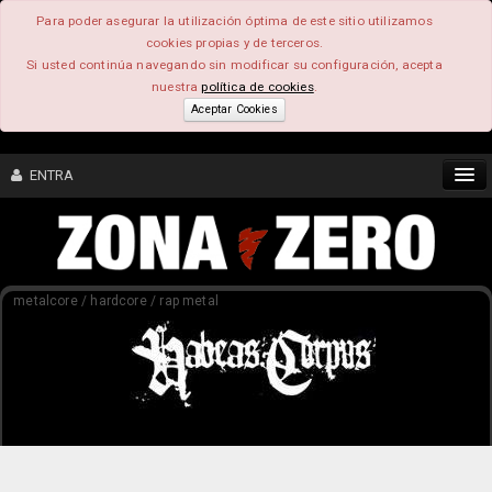
Para poder asegurar la utilización óptima de este sitio utilizamos
cookies propias y de terceros.
Si usted continúa navegando sin modificar su configuración, acepta
nuestra
política de cookies
.
Aceptar Cookies
ENTRA
CONTENIDO
metalcore / hardcore / rap metal
COMUNIDAD
FEEEDBACK
FOROS