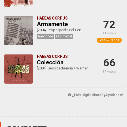
HABEAS CORPUS
72
Armamente
[2004]
Propaganda Pel Fet!
41 votos
hardcore
rap metal
#34 en 2004
HABEAS CORPUS
66
Colección
[2004]
Desobediencia
/
Warner
17 votos
¿Falta algún disco? ¡Ayúdanos!