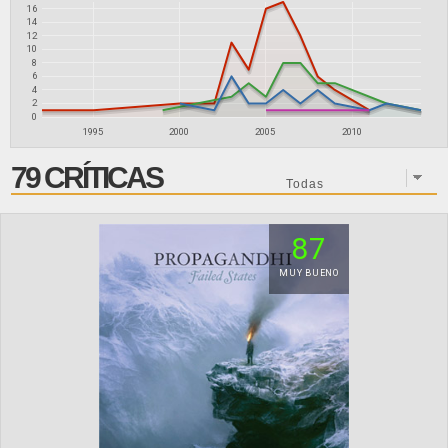
16
14
12
10
8
6
4
2
0
1995
2000
2005
2010
79 CRÍTICAS
87
MUY BUENO