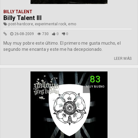
BILLY TALENT
Billy Talent III
post-hardcore, experimental rock, emo
26-08-2009
730
0
0
Muy muy pobre este último. El primero me gusta mucho, el
segundo me encanta y este me ha decepcionado.
LEER MÁS
83
MUY BUENO