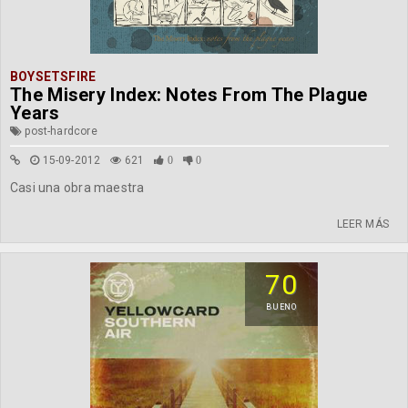
BOYSETSFIRE
The Misery Index: Notes From The Plague
Years
post-hardcore
15-09-2012
621
0
0
Casi una obra maestra
LEER MÁS
70
BUENO