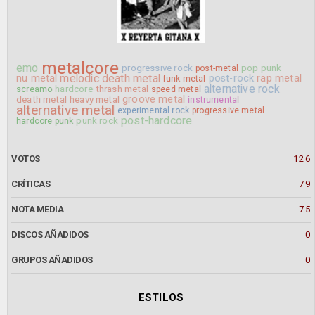
metalcore
emo
progressive rock
pop punk
post-metal
nu metal
melodic death metal
post-rock
rap metal
funk metal
alternative rock
hardcore
thrash metal
screamo
speed metal
groove metal
death metal
heavy metal
instrumental
alternative metal
experimental rock
progressive metal
post-hardcore
punk rock
hardcore punk
VOTOS
126
CRÍTICAS
79
NOTA MEDIA
75
DISCOS AÑADIDOS
0
GRUPOS AÑADIDOS
0
ESTILOS