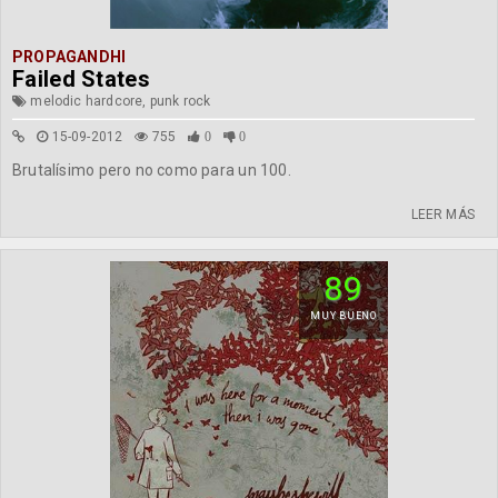
PROPAGANDHI
Failed States
melodic hardcore, punk rock
15-09-2012
755
0
0
Brutalísimo pero no como para un 100.
LEER MÁS
89
MUY BUENO