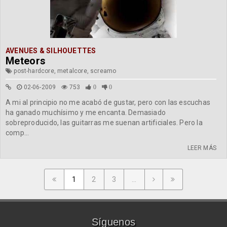
AVENUES & SILHOUETTES
Meteors
post-hardcore, metalcore, screamo
02-06-2009
753
0
0
A mi al principio no me acabó de gustar, pero con las escuchas
ha ganado muchísimo y me encanta. Demasiado
sobreproducido, las guitarras me suenan artificiales. Pero la
comp...
LEER MÁS
1
2
3
...
Síguenos