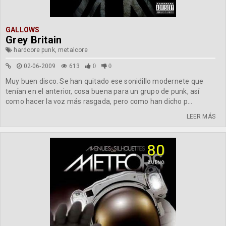
GALLOWS
Grey Britain
hardcore punk, metalcore
02-06-2009
613
0
0
Muy buen disco. Se han quitado ese sonidillo modernete que
tenían en el anterior, cosa buena para un grupo de punk, así
como hacer la voz más rasgada, pero como han dicho p...
LEER MÁS
80
BUENO