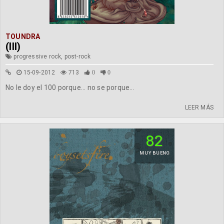
TOUNDRA
(III)
progressive rock, post-rock
15-09-2012
713
0
0
No le doy el 100 porque... no se porque...
LEER MÁS
82
MUY BUENO