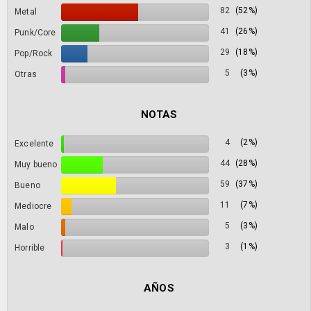
82
(52%)
Metal
41
(26%)
Punk/Core
29
(18%)
Pop/Rock
5
(3%)
Otras
NOTAS
4
(2%)
Excelente
44
(28%)
Muy bueno
59
(37%)
Bueno
11
(7%)
Mediocre
5
(3%)
Malo
3
(1%)
Horrible
AÑOS