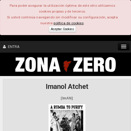
Para poder asegurar la utilización óptima de este sitio utilizamos
cookies propias y de terceros.
Si usted continúa navegando sin modificar su configuración, acepta
nuestra
política de cookies
.
Aceptar Cookies
ENTRA
CONTENIDO
COMUNIDAD
Imanol Atchet
FEEEDBACK
[ImAN]
FOROS