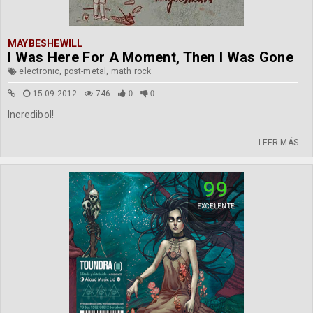
MAYBESHEWILL
I Was Here For A Moment, Then I Was Gone
electronic, post-metal, math rock
15-09-2012
746
0
0
Incredibol!
LEER MÁS
99
EXCELENTE