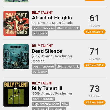
BILLY TALENT
61
Afraid of Heights
[2016]
Warner Music Canada
12 votos
post-hardcore
alternative rock
#23 en 2016
punk rock
BILLY TALENT
71
Dead Silence
[2012]
Atlantic
/
Roadrunner
17 votos
Records
#20 en 2012
post-hardcore
alternative rock
punk rock
BILLY TALENT
73
Billy Talent III
[2009]
Atlantic
/
Roadrunner
24 votos
post-hardcore
#22 en 2009
experimental rock
emo
punk rock
post-punk