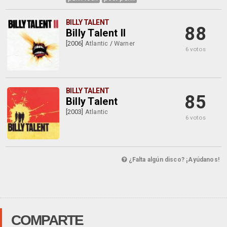
BILLY TALENT
88
Billy Talent II
[2006]
Atlantic
/
Warner
6 votos
BILLY TALENT
85
Billy Talent
[2003]
Atlantic
6 votos
¿Falta algún disco? ¡Ayúdanos!
COMPARTE