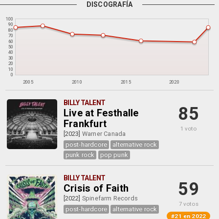
DISCOGRAFÍA
100
90
80
70
60
50
40
30
20
10
0
2005
2010
2015
2020
BILLY TALENT
85
Live at Festhalle
Frankfurt
1 voto
[2023]
Warner Canada
post-hardcore
alternative rock
punk rock
pop punk
BILLY TALENT
59
Crisis of Faith
[2022]
Spinefarm Records
7 votos
post-hardcore
alternative rock
#21 en 2022