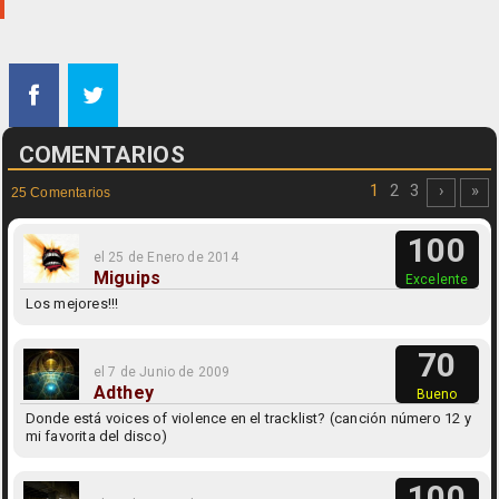
COMENTARIOS
1
2
3
›
»
25 Comentarios
100
el 25 de Enero de 2014
Miguips
Excelente
Los mejores!!!
70
el 7 de Junio de 2009
Adthey
Bueno
Donde está voices of violence en el tracklist? (canción número 12 y
mi favorita del disco)
100