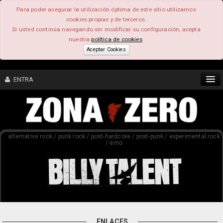
Para poder asegurar la utilización óptima de este sitio utilizamos
cookies propias y de terceros.
Si usted continúa navegando sin modificar su configuración, acepta
nuestra
política de cookies
.
Aceptar Cookies
ENTRA
CONTENIDO
alternative rock / punk rock / post-hardcore / post-punk / experimental rock
COMUNIDAD
/ emo
FEEEDBACK
FOROS
ENLACES