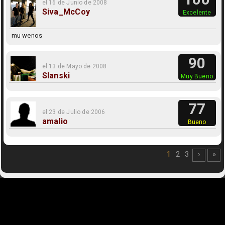
el 16 de Junio de 2008
Siva_McCoy
Excelente
mu wenos
90
el 13 de Mayo de 2008
Slanski
Muy Bueno
77
el 23 de Julio de 2006
amalio
Bueno
1
2
3
›
»