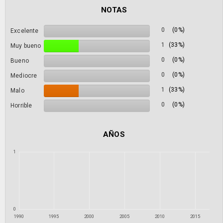
NOTAS
0
(0%)
Excelente
1
(33%)
Muy bueno
0
(0%)
Bueno
0
(0%)
Mediocre
1
(33%)
Malo
0
(0%)
Horrible
AÑOS
1
0
1990
1995
2000
2005
2010
2015