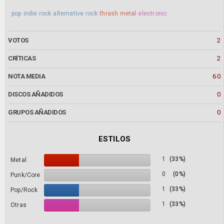
pop
indie rock
alternative rock
thrash metal
electronic
VOTOS
2
CRÍTICAS
2
NOTA MEDIA
60
DISCOS AÑADIDOS
0
GRUPOS AÑADIDOS
0
ESTILOS
1
(33%)
Metal
0
(0%)
Punk/Core
1
(33%)
Pop/Rock
1
(33%)
Otras