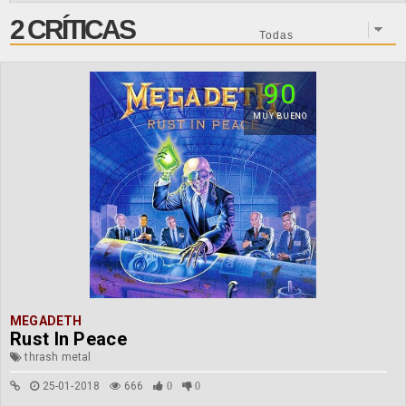
2 CRÍTICAS
90
MUY BUENO
MEGADETH
Rust In Peace
thrash metal
25-01-2018
666
0
0