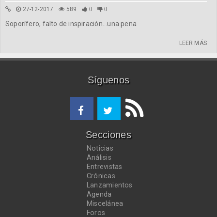
27-12-2017
589
0
0
Soporífero, falto de inspiración...una pena
LEER MÁS
Síguenos
Secciones
Noticias
Análisis
Entrevistas
Crónicas
Lanzamientos
Agenda
Miscelánea
Foros