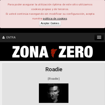
Para poder asegurar la utilización óptima de este sitio utilizamos
cookies propias y de terceros.
Si usted continúa navegando sin modificar su configuración, acepta
nuestra
política de cookies
.
Aceptar Cookies
ENTRA
CONTENIDO
COMUNIDAD
Roadie
FEEEDBACK
[Roadie]
FOROS