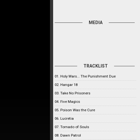
MEDIA
TRACKLIST
01. Holy Wars... The Punishment Due
02. Hangar 18
03. Take No Prisoners
04. Five Magics
05. Poison Was the Cure
06. Lucretia
07. Tornado of Souls
08. Dawn Patrol