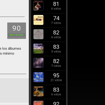
81
6 votos
74
7 votos
90
82
MUY BUENO
6 votos
83
de los álbumes
5 votos
ás mínimo
82
7 votos
95
21 votos
83
6 votos
92