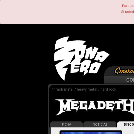
Para po
Si uste
CO
thrash metal / heavy metal / hard rock
FICHA
NOTICIAS
DISCO