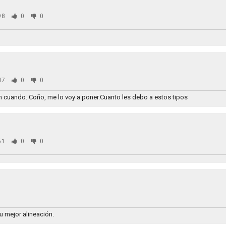
98
0
0
47
0
0
 cuando. Coño, me lo voy a poner.Cuanto les debo a estos tipos
51
0
0
0
u mejor alineación.