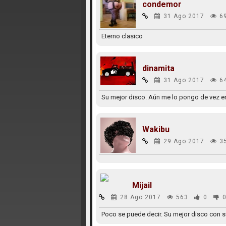
condemor
31 Ago 2017
6
Eterno clasico
dinamita
31 Ago 2017
6
Su mejor disco. Aún me lo pongo de vez en
Wakibu
29 Ago 2017
3
Mijail
28 Ago 2017
563
0
Poco se puede decir. Su mejor disco con s