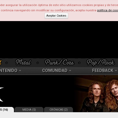
der asegurar la utilización óptima de este sitio utilizamos cookies propias y de terce
d continúa navegando sin modificar su configuración, acepta nuestra
política de coo
Aceptar Cookies
NTENIDO
COMUNIDAD
FEEDBACK
S (16)
MEDIA (5)
CRÓNICAS (2)