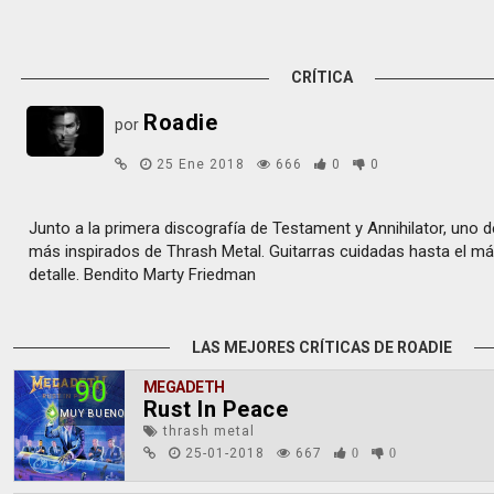
CRÍTICA
Roadie
por
25 Ene 2018
666
0
0
Junto a la primera discografía de Testament y Annihilator, uno 
más inspirados de Thrash Metal. Guitarras cuidadas hasta el m
detalle. Bendito Marty Friedman
LAS MEJORES CRÍTICAS DE ROADIE
90
MEGADETH
Rust In Peace
MUY BUENO
thrash metal
25-01-2018
667
0
0