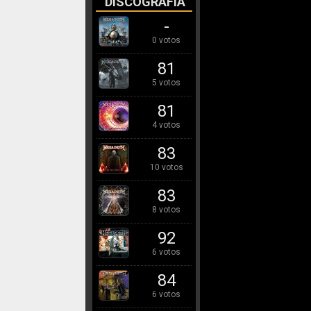
DISCOGRAFÍA
-
0 votos
81
5 votos
81
4 votos
83
10 votos
83
8 votos
92
6 votos
84
6 votos