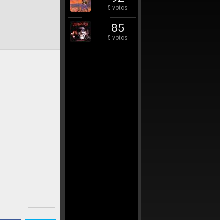
5 votos
85
5 votos