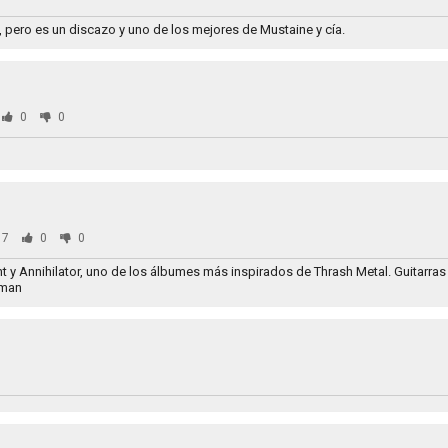
, pero es un discazo y uno de los mejores de Mustaine y cía.
0
0
67
0
0
t y Annihilator, uno de los álbumes más inspirados de Thrash Metal. Guitarra
dman