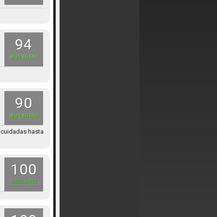
94
MUY BUENO
90
MUY BUENO
s cuidadas hasta
100
EXCELENTE