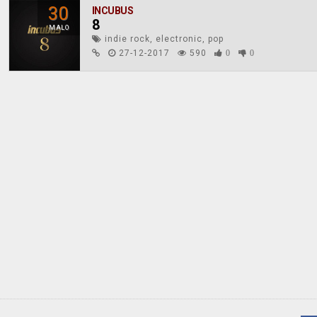
30
INCUBUS
8
MALO
indie rock, electronic, pop
27-12-2017
590
0
0