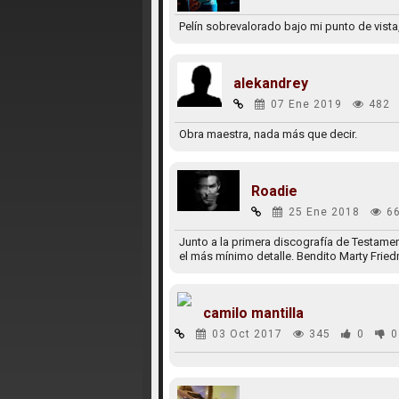
Pelín sobrevalorado bajo mi punto de vista
alekandrey
07 Ene 2019
482
Obra maestra, nada más que decir.
Roadie
25 Ene 2018
6
Junto a la primera discografía de Testamen
el más mínimo detalle. Bendito Marty Frie
camilo mantilla
03 Oct 2017
345
0
0