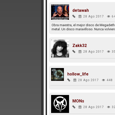
detawah
28 Ago 2017
6
Obra maestra, el mejor disco de Megadeth 
metal. Un disco maravilloso. Nunca volviero
Zakk32
28 Ago 2017
3
hollow_life
28 Ago 2017
448
MONs
28 Ago 2017
3