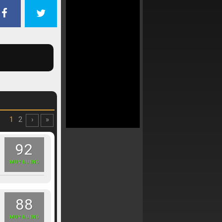
1
2
›
»
92
MUY BUENO
88
MUY BUENO