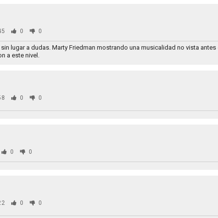
45
0
0
sin lugar a dudas. Marty Friedman mostrando una musicalidad no vista antes e
n a este nivel.
58
0
0
0
0
22
0
0