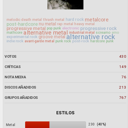
metalcore
hard rock
melodic death metal
thrash metal
post-hardcore
nu metal
rap metal
heavy metal
progressive metal
progressive rock
electronic
pop punk
alternative metal
emo
mathcore
industrial metal
screamo
alternative rock
groove metal
experimental rock
indie rock
post-rock
avant-garde metal
punk rock
hardcore punk
VOTOS
430
CRÍTICAS
149
NOTA MEDIA
76
DISCOS AÑADIDOS
213
GRUPOS AÑADIDOS
767
ESTILOS
230
(40%)
Metal