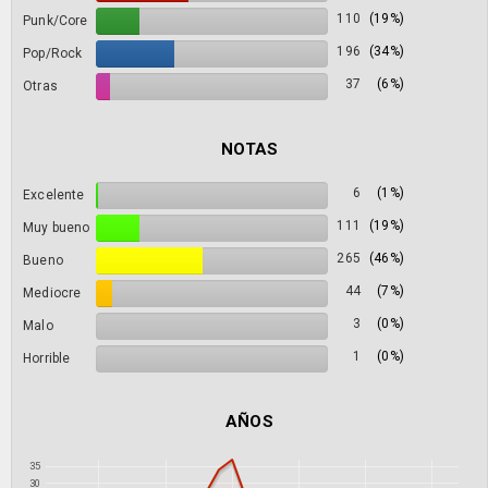
110
(19%)
Punk/Core
196
(34%)
Pop/Rock
37
(6%)
Otras
NOTAS
6
(1%)
Excelente
111
(19%)
Muy bueno
265
(46%)
Bueno
44
(7%)
Mediocre
3
(0%)
Malo
1
(0%)
Horrible
AÑOS
35
30