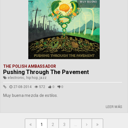
MUY BUENO
THE POLISH AMBASSADOR
Pushing Through The Pavement
electronic, hip hop, jazz
27-08-2014
572
0
0
Muy buena mezcla de estilos.
LEER MÁS
1
2
3
...