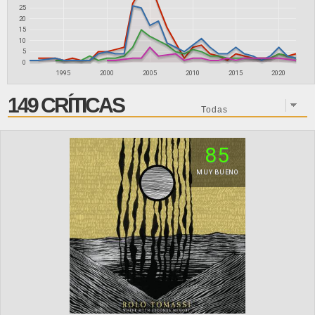
25
20
15
10
5
0
1995
2000
2005
2010
2015
2020
149 CRÍTICAS
85
MUY BUENO