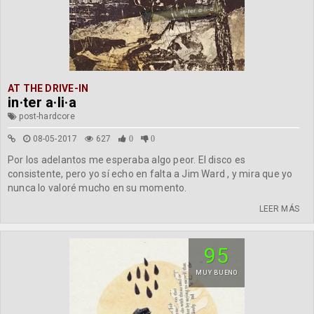
AT THE DRIVE-IN
in·ter a·li·a
post-hardcore
08-05-2017
627
0
0
Por los adelantos me esperaba algo peor. El disco es
consistente, pero yo sí echo en falta a Jim Ward , y mira que yo
nunca lo valoré mucho en su momento.
LEER MÁS
95
MUY BUENO