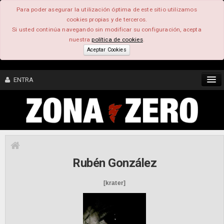
Para poder asegurar la utilización óptima de este sitio utilizamos
cookies propias y de terceros.
Si usted continúa navegando sin modificar su configuración, acepta
nuestra
política de cookies
.
Aceptar Cookies
ENTRA
CONTENIDO
COMUNIDAD
Rubén González
FEEEDBACK
[krater]
FOROS