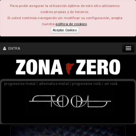
Para poder asegurar la utilización óptima de este sitio utilizamos
cookies propias y de terceros.
Si usted continúa navegando sin modificar su configuración, acepta
nuestra
política de cookies
.
Aceptar Cookies
ENTRA
CONTENIDO
progressive metal / alternative metal / progressive rock / art rock
COMUNIDAD
FEEEDBACK
FOROS