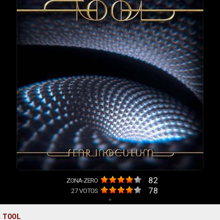
82
ZONA-ZERO
78
27
VOTOS
+
TOOL