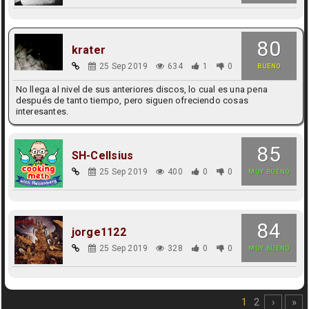
80
krater
25 Sep 2019
634
1
0
BUENO
No llega al nivel de sus anteriores discos, lo cual es una pena
después de tanto tiempo, pero siguen ofreciendo cosas
interesantes.
85
SH-Cellsius
25 Sep 2019
400
0
0
MUY BUENO
84
jorge1122
25 Sep 2019
328
0
0
MUY BUENO
1
2
›
»