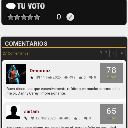
COMENTARIOS
1
2
›
»
27 Comentarios
78
Demonaz
11 Feb 2025
499
0
0
BUENO
Buen disco, aunque excesivamente refritero en muchos tramos. Lo
mejor, Danny Carey: impresionante.
65
saitam
12 Nov 2020
405
0
0
BUENO
Me aburre este album, no es malo en sí, pero le falta agresividad.