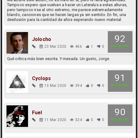
Tampoco espero que vuelvan a hacer un Lateralus a estas alturas,
pero tampoco irse al otro extremo, me parece extremadamente
blando, canciones que se hacen largas ya sin sentido. En fin, una
desilusión para la cantidad de años esperando nuevo material.
92
Jolocho
23 Mar 2020
466
1
0
MUY BUENO
Qué crítica más bien escrita. Y mesada. Un gusto, Jorge.
91
Cyclops
13 Mar 2020
394
0
0
MUY BUENO
90
Fuel
11 Mar 2020
324
0
0
MUY BUENO