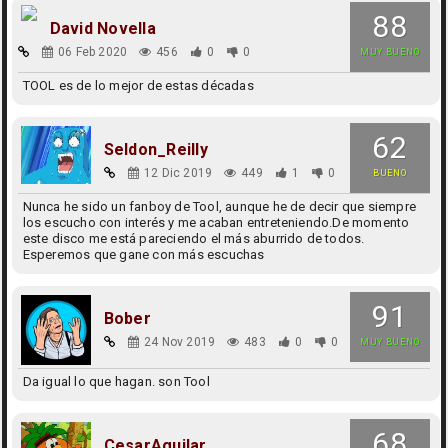
88
David Novella
06 Feb 2020
456
0
0
MUY BUENO
TOOL es de lo mejor de estas décadas
62
Seldon_Reilly
12 Dic 2019
449
1
0
BUENO
Nunca he sido un fanboy de Tool, aunque he de decir que siempre
los escucho con interés y me acaban entreteniendo.De momento
este disco me está pareciendo el más aburrido de todos.
Esperemos que gane con más escuchas
91
Bober
24 Nov 2019
483
0
0
MUY BUENO
Da igual lo que hagan. son Tool
68
CesarAguilar