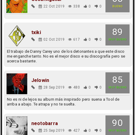
22 Oct 2019
338
0
0
BUENO
89
txiki
02 Oct 2019
617
0
0
MUY BUENO
El trabajo de Danny Carey uno de los detonantes a que este disco
me enganche tanto. No es el mejor disco e su discografía pero se
acerca bastante.
85
Jelowin
28 Sep 2019
480
0
0
MUY BUENO
No es ni de lejos su album más inspirado pero suena a Tool de
arriba a abajo. Te atrapa y no te suelta.
90
neotobarra
25 Sep 2019
427
0
0
MUY BUENO