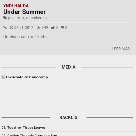
YNDI HALDA
Under Summer
post-rock, chamber pop
07-01-2017
949
0
0
Un disco casi perfecto.
LEER MÁS
MEDIA
Escúchalo en Bandcamp
TRACKLIST
01. Together Those Leaves
02. Golden Threads From the Sun