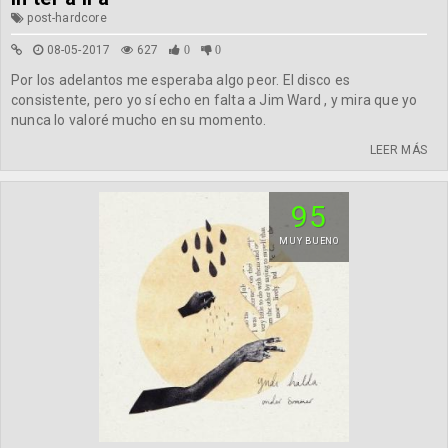
post-hardcore
08-05-2017
627
0
0
Por los adelantos me esperaba algo peor. El disco es
consistente, pero yo sí echo en falta a Jim Ward , y mira que yo
nunca lo valoré mucho en su momento.
LEER MÁS
95
MUY BUENO