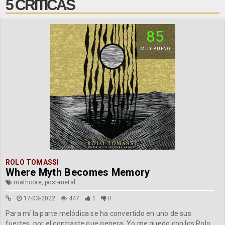
5 CRÍTICAS
85
MUY BUENO
ROLO TOMASSI
Where Myth Becomes Memory
mathcore, post-metal
17-03-2022
447
1
0
Para mí la parte melódica se ha convertido en uno de sus
fuertes, por el contraste que genera. Yo me quedo con los Rolo