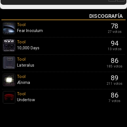
DISCOGRAFÍA
Tool
78
Fear Inoculum
27 votos
Tool
94
10,000 Days
13 votos
Tool
86
Lateralus
185 votos
Tool
89
Ænima
211 votos
Tool
86
Undertow
7 votos