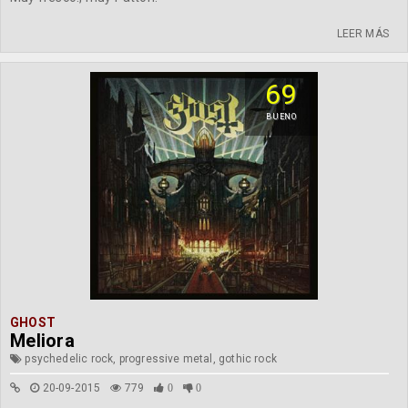
LEER MÁS
69
BUENO
GHOST
Meliora
psychedelic rock, progressive metal, gothic rock
20-09-2015
779
0
0