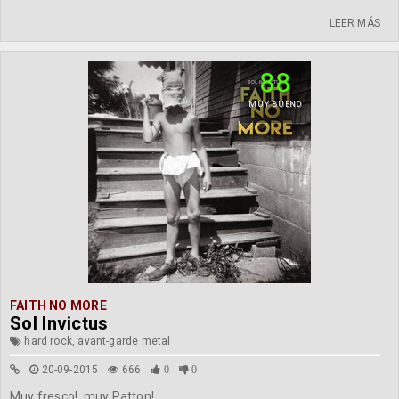
LEER MÁS
88
MUY BUENO
FAITH NO MORE
Sol Invictus
hard rock, avant-garde metal
20-09-2015
666
0
0
Muy fresco!, muy Patton!