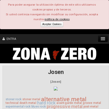
Para poder asegurar la utilización óptima de este sitio utilizamos
cookies propias y de terceros.
Si usted continúa navegando sin modificar su configuración, acepta
nuestra
política de cookies
.
Aceptar Cookies
ENTRA
CONTENIDO
COMUNIDAD
Josen
FEEEDBACK
[Josen]
FOROS
alternative metal
stoner rock
stoner metal
hard rock
technical death metal
avant-garde metal
groove metal
progressive metal
experimental rock
blues rock
post-metal