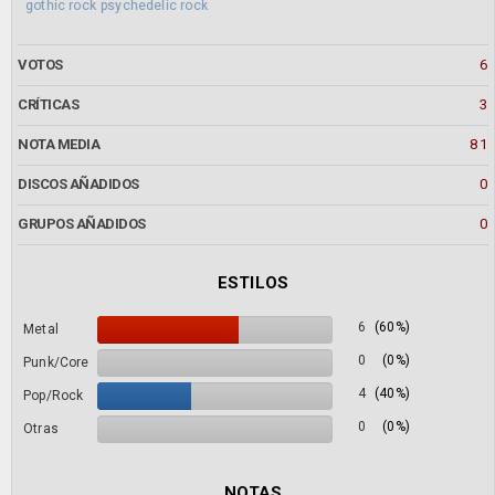
gothic rock
psychedelic rock
VOTOS
6
CRÍTICAS
3
NOTA MEDIA
81
DISCOS AÑADIDOS
0
GRUPOS AÑADIDOS
0
ESTILOS
6
(60%)
Metal
0
(0%)
Punk/Core
4
(40%)
Pop/Rock
0
(0%)
Otras
NOTAS