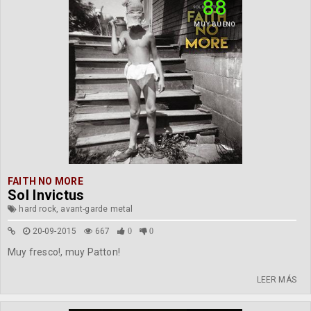
88
MUY BUENO
FAITH NO MORE
Sol Invictus
hard rock, avant-garde metal
20-09-2015
667
0
0
Muy fresco!, muy Patton!
LEER MÁS