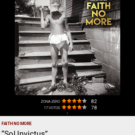
82
ZONA-ZERO
78
17
VOTOS
+
FAITH NO MORE
Sol Invictus