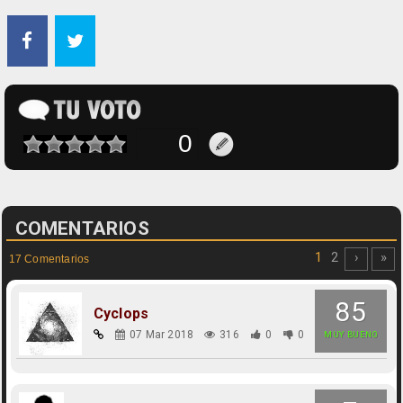
COMENTARIOS
1
2
›
»
17 Comentarios
85
Cyclops
07 Mar 2018
316
0
0
MUY BUENO