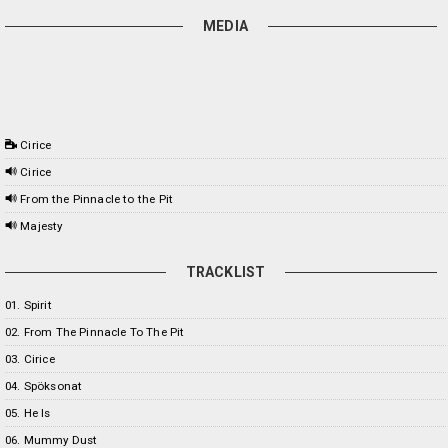
MEDIA
Cirice
Cirice
From the Pinnacle to the Pit
Majesty
TRACKLIST
01. Spirit
02. From The Pinnacle To The Pit
03. Cirice
04. Spöksonat
05. He Is
06. Mummy Dust