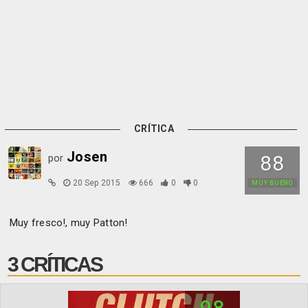
CRÍTICA
Josen
88
por
20 Sep 2015
666
0
0
MUY BUENO
Muy fresco!, muy Patton!
3 CRÍTICAS
98