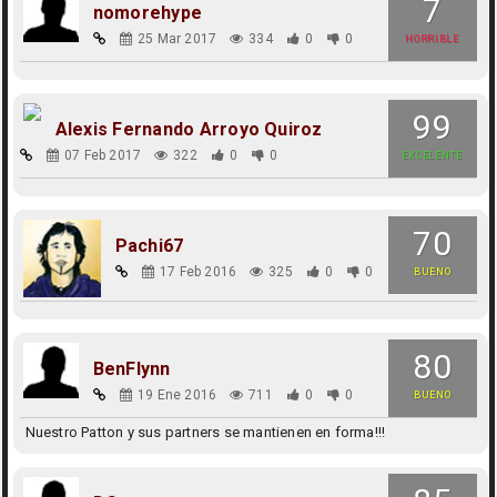
7
nomorehype
25 Mar 2017
334
0
0
HORRIBLE
99
Alexis Fernando Arroyo Quiroz
07 Feb 2017
322
0
0
EXCELENTE
70
Pachi67
17 Feb 2016
325
0
0
BUENO
80
BenFlynn
19 Ene 2016
711
0
0
BUENO
Nuestro Patton y sus partners se mantienen en forma!!!