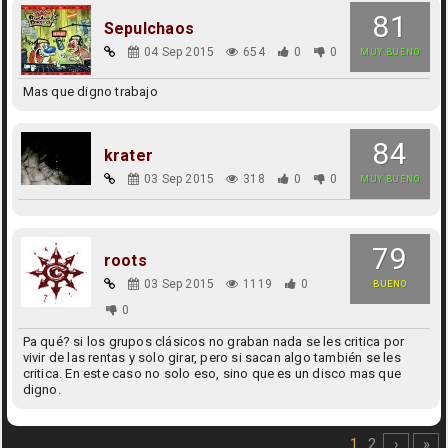
81
Sepulchaos
04 Sep 2015
654
0
0
MUY BUENO
Mas que digno trabajo
84
krater
03 Sep 2015
318
0
0
MUY BUENO
79
roots
03 Sep 2015
1119
0
BUENO
0
Pa qué? si los grupos clásicos no graban nada se les critica por
vivir de las rentas y solo girar, pero si sacan algo también se les
critica. En este caso no solo eso, sino que es un disco mas que
digno.
1
2
›
»