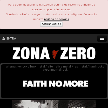
Para poder asegurar la utilización óptima de este sitio utilizamos
cookies propias y de terceros.
Si usted continúa navegando sin modificar su configuración, acepta
nuestra
política de cookies
.
Aceptar Cookies
ENTRA
CONTENIDO
alternative rock / funk metal / alternative metal / rap metal / hard rock /
COMUNIDAD
experimental rock
FEEEDBACK
FOROS