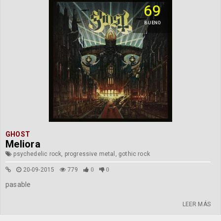
69
BUENO
GHOST
Meliora
psychedelic rock, progressive metal, gothic rock
20-09-2015
779
0
0
pasable
LEER MÁS