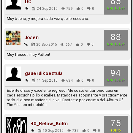
85
DC
24 Sep 2015
759
0
0
MUY BUENO
Muy bueno, y mejora cada vez que lo escucho.
88
Josen
20 Sep 2015
667
0
0
MUY BUENO
Muy fresco!, muy Patton!
94
gauerdikoeztula
11 Sep 2015
634
0
0
MUY BUENO
Exlente disco y excelente regreso. Me costó entrar pero casi en
cada escucha pillo detalles. Matador es acojonante y practicamente
todo el disco mantiene el nivel. Bastante por encima del Album Of
The Year en mi opinión.
75
40_Below_KoRn
10 Sep 2015
737
0
0
BUENO