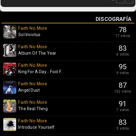
DISCOGRAFÍA
Faith No More
78
Sol Invictus
17 votos
Faith No More
83
Album Of The Year
6 votos
Faith No More
95
King For A Day... Fool F...
9 votos
Faith No More
87
Angel Dust
152 votos
Faith No More
91
The Real Thing
7 votos
Faith No More
83
Introduce Yourself
3 votos