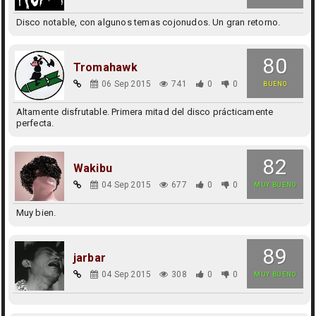
Disco notable, con algunos temas cojonudos. Un gran retorno.
80
Tromahawk
06 Sep 2015
741
0
0
BUENO
Altamente disfrutable. Primera mitad del disco prácticamente
perfecta.
82
Wakibu
04 Sep 2015
677
0
0
MUY BUENO
Muy bien.
89
jarbar
04 Sep 2015
308
0
0
MUY BUENO