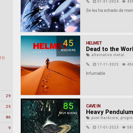
01-01-2024
43
Se les ha echado de men
45
HELMET
Dead to the Wor
MEDIOCRE
alternative metal
re
17-11-2023
45
Infumable
29
85
CAVE IN
25
Heavy Pendulu
MUY BUENO
86
post-hardcore, progre
17-01-2023
58
9