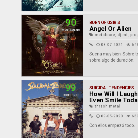
90
BORN OF OSIRIS
Angel Or Alien
MUY BUENO
metalcore, djent, pro
08-07-2021
64
Suena muy bien. Sobre tod
sobra algo de duración.
99
SUICIDAL TENDENCIES
How Will I Laug
EXCELENTE
Even Smile Toda
thrash metal
09-05-2020
65
Con ellos empezó todo.