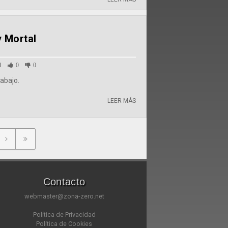
y Mortal
3
0
0
rabajo.
LEER MÁS
Contacto
webmaster@zona-zero.net
Política de Privacidad
Política de Cookies