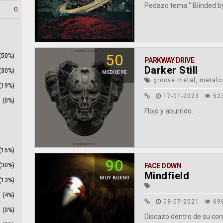
Pedazo tema " Blinded by
0
50
(50%)
PARKWAY DRIVE
Darker Still
(30%)
MEDIOCRE
groove metal, metalco
(19%)
17-01-2023
52
(0%)
Flojo y aburrido.
(15%)
90
(30%)
FACE DOWN
Mindfield
MUY BUENO
(13%)
(4%)
08-07-2021
69
(0%)
Discazo dentro de su con