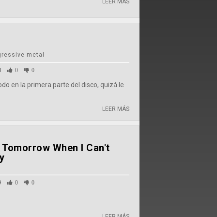
LEER MÁS
gressive metal
3
0
0
o en la primera parte del disco, quizá le
LEER MÁS
h Tomorrow When I Can't
y
9
0
0
LEER MÁS