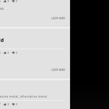
6
0
0
os.
LEER MÁS
ld
6
0
0
LEER MÁS
m
ssive metal, alternative metal
7
0
0