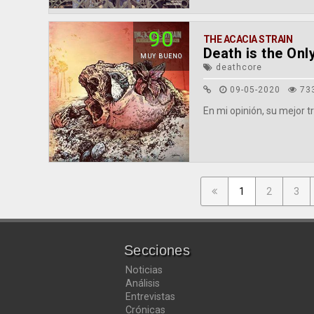
90
THE ACACIA STRAIN
Death is the Onl
MUY BUENO
deathcore
09-05-2020
73
En mi opinión, su mejor t
1
2
3
Secciones
Noticias
Análisis
Entrevistas
Crónicas