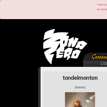
Para po
Si uste
CO
tondelmonton
[tiotom]