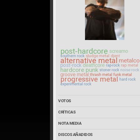
post-hardcore
screamo
sludge metal
djent
southern rock
alternative metal
metalco
post-rock
deathcore
rap metal
rap-rock
hardcore punk
noise rock
stoner rock
groove metal
thrash metal
funk metal
progressive metal
hard rock
experimental rock
VOTOS
CRÍTICAS
NOTA MEDIA
DISCOS AÑADIDOS