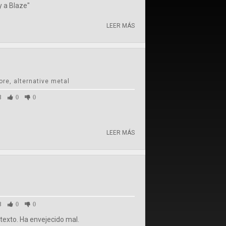
 a Blaze"
LEER MÁS
re, alternative metal
3
0
0
LEER MÁS
8
0
0
texto. Ha envejecido mal.