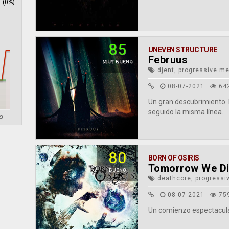
(0%)
85
UNEVEN STRUCTURE
Februus
MUY BUENO
djent, progressive me
08-07-2021
64
Un gran descubrimiento. 
seguido la misma línea.
20
80
BORN OF OSIRIS
Tomorrow We Di
BUENO
deathcore, progressi
08-07-2021
75
Un comienzo espectacular