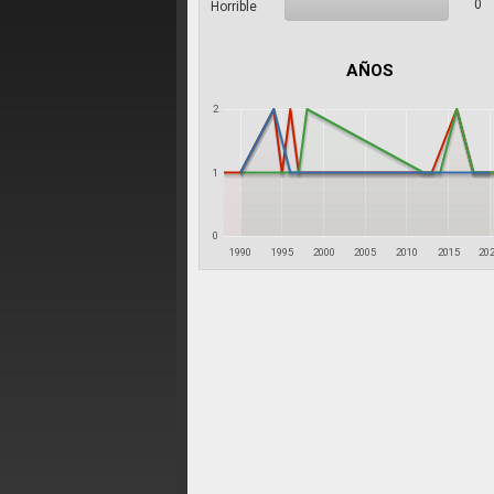
0
Horrible
AÑOS
2
1
0
1990
1995
2000
2005
2010
2015
20