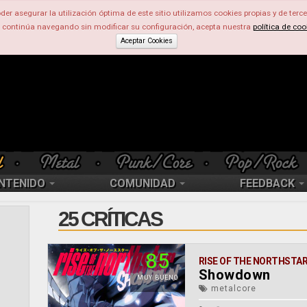
der asegurar la utilización óptima de este sitio utilizamos cookies propias y de terce
d continúa navegando sin modificar su configuración, acepta nuestra
política de coo
Aceptar Cookies
NTENIDO
COMUNIDAD
FEEDBACK
25 CRÍTICAS
85
RISE OF THE NORTHSTA
Showdown
MUY BUENO
metalcore