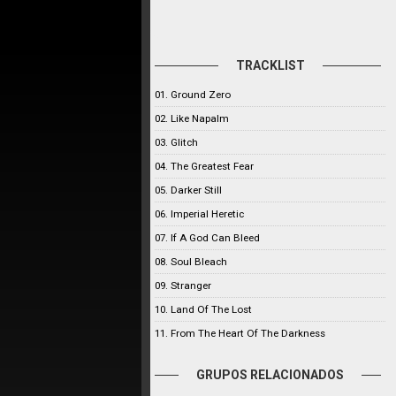
TRACKLIST
01. Ground Zero
02. Like Napalm
03. Glitch
04. The Greatest Fear
05. Darker Still
06. Imperial Heretic
07. If A God Can Bleed
08. Soul Bleach
09. Stranger
10. Land Of The Lost
11. From The Heart Of The Darkness
GRUPOS RELACIONADOS