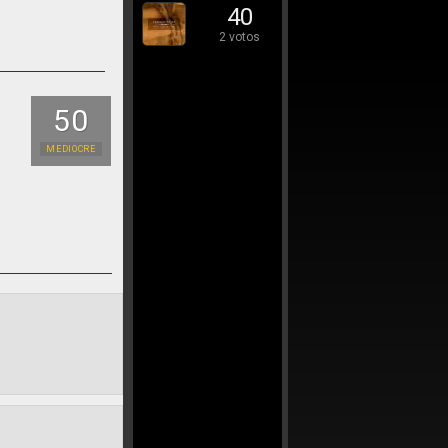
40
2 votos
50
MEDIOCRE