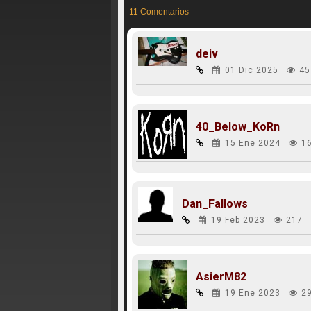
11 Comentarios
deiv
01 Dic 2025
45
40_Below_KoRn
15 Ene 2024
1
Dan_Fallows
19 Feb 2023
217
AsierM82
19 Ene 2023
2