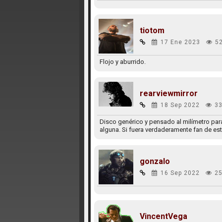
tiotom
17 Ene 2023
5
Flojo y aburrido.
rearviewmirror
18 Sep 2022
33
Disco genérico y pensado al milímetro para 
alguna. Si fuera verdaderamente fan de est
gonzalo
16 Sep 2022
25
VincentVega