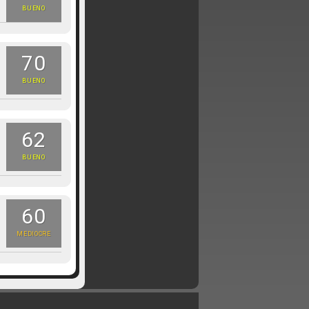
BUENO
70
BUENO
62
BUENO
60
MEDIOCRE