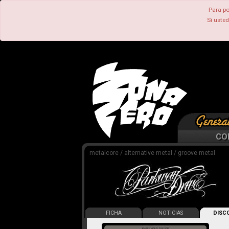
Para po
Si uste
CO
metalcore / alternative metal / groove metal
FICHA
NOTICIAS
DISCO