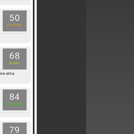
50
MEDIOCRE
68
BUENO
iene alma
84
MUY BUENO
79