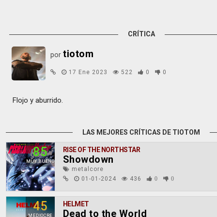
CRÍTICA
tiotom
por
17 Ene 2023
522
0
0
Flojo y aburrido.
LAS MEJORES CRÍTICAS DE TIOTOM
85
RISE OF THE NORTHSTAR
Showdown
MUY BUENO
metalcore
01-01-2024
436
0
0
45
HELMET
Dead to the World
MEDIOCRE