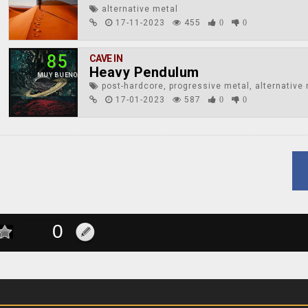
alternative metal
17-11-2023
455
0
0
85
CAVE IN
Heavy Pendulum
MUY BUENO
post-hardcore, progressive metal, alternative
17-01-2023
587
0
0