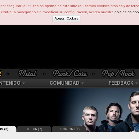
der asegurar la utilización óptima de este sitio utilizamos cookies propias y de terce
d continúa navegando sin modificar su configuración, acepta nuestra
política de coo
Aceptar Cookies
NTENIDO
COMUNIDAD
FEEDBACK
S (8)
MEDIA (7)
CRÓNICAS (1)