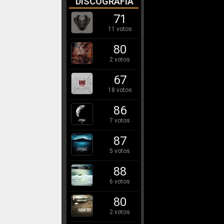
DISCOGRAFÍA
71
11 votos
80
2 votos
67
18 votos
86
7 votos
87
5 votos
88
6 votos
80
2 votos