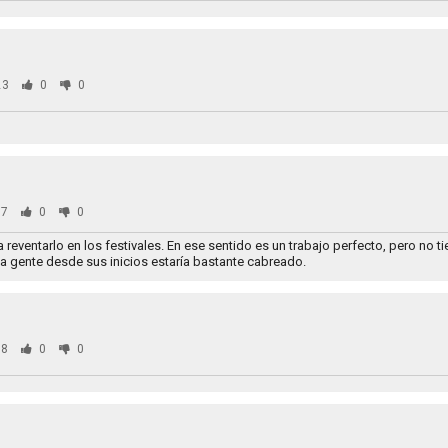
23
0
0
7
0
0
reventarlo en los festivales. En ese sentido es un trabajo perfecto, pero no t
a gente desde sus inicios estaría bastante cabreado.
8
0
0