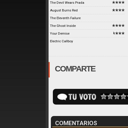
The Devil Wears Prada
August Burns Red
The Eleventh Failure
The Ghost Inside
Your Demise
Electric Callboy
COMPARTE
COMENTARIOS