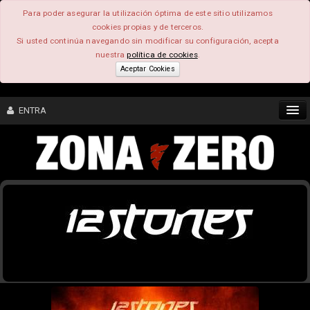
Para poder asegurar la utilización óptima de este sitio utilizamos
cookies propias y de terceros.
Si usted continúa navegando sin modificar su configuración, acepta
nuestra
política de cookies
.
Aceptar Cookies
ENTRA
CONTENIDO
COMUNIDAD
FEEEDBACK
FOROS