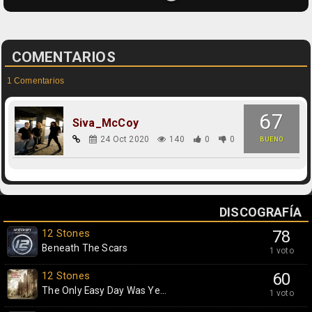
COMENTARIOS
1 Comentarios
67
Siva_McCoy
24 Oct 2020
140
0
0
BUENO
DISCOGRAFÍA
12 Stones
78
Beneath The Scars
1 voto
12 Stones
60
The Only Easy Day Was Ye...
1 voto