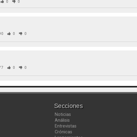
0
0
90
0
0
77
0
0
Secciones
Noticias
Análisis
Entrevistas
Crónicas