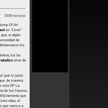
3008 lecturas
tomy Of An
ast
en
“Llora”
que, si algún
 necesidad de
istanciaron los
s
initiva, los ha
Caballos
sirve de
í que lo justo
 que, de manera
e este EP. La
ra de los fraseos
Billy
lamenta que
tre ellas, el
lo que vamos a