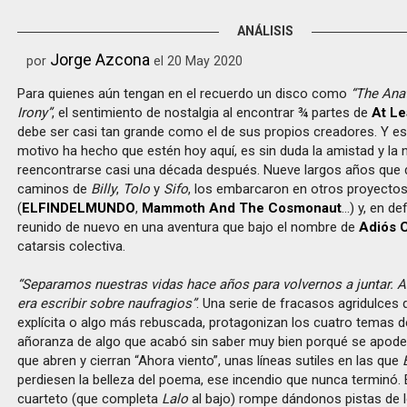
ANÁLISIS
Jorge Azcona
por
el 20 May 2020
Para quienes aún tengan en el recuerdo un disco como
“The Ana
Irony”
, el sentimiento de nostalgia al encontrar ¾ partes de
At Le
debe ser casi tan grande como el de sus propios creadores. Y es 
motivo ha hecho que estén hoy aquí, es sin duda la amistad y la
reencontrarse casi una década después. Nueve largos años que d
caminos de
Billy
,
Tolo
y
Sifo
, los embarcaron en otros proyecto
(
ELFINDELMUNDO
,
Mammoth And The Cosmonaut
…) y, en def
reunido de nuevo en una aventura que bajo el nombre de
Adiós 
catarsis colectiva.
“Separamos nuestras vidas hace años para volvernos a juntar. As
era escribir sobre naufragios”
. Una serie de fracasos agridulces
explícita o algo más rebuscada, protagonizan los cuatro temas d
añoranza de algo que acabó sin saber muy bien porqué se apode
que abren y cierran “Ahora viento”, unas líneas sutiles en las que
perdiesen la belleza del poema, ese incendio que nunca terminó. En
cuarteto (que completa
Lalo
al bajo) rompe dándonos pistas de 