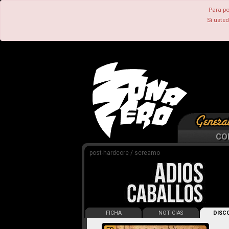
Para po
Si uste
CO
post-hardcore / screamo
FICHA
NOTICIAS
DISCO