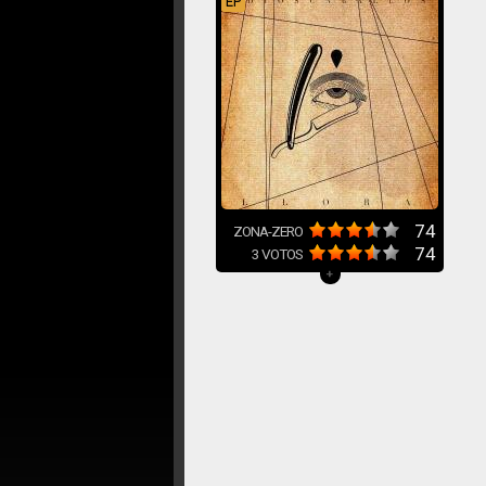
EP
74
ZONA-ZERO
74
3
VOTOS
+