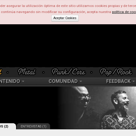
der asegurar la utilización óptima de este sitio utilizamos cookies propias y de terce
d continúa navegando sin modificar su configuración, acepta nuestra
política de coo
Aceptar Cookies
NTENIDO
COMUNIDAD
FEEDBACK
S (2)
ENTREVISTAS (1)