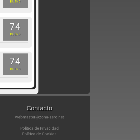
BUENO
74
BUENO
74
BUENO
Contacto
webmaster@zona-zero.net
Política de Privacidad
Política de Cookies