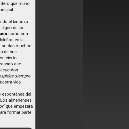
tero que murió
incipal.
ando el binomio
 digno de los
rado
como con
rileños es la
o, no dan muchos
na de sus
on cierto
creando ese
 recuerdos
despides siempre
uestra vida.
s espontánea del
. Los almerienses
or”
que empezará
para formar parte