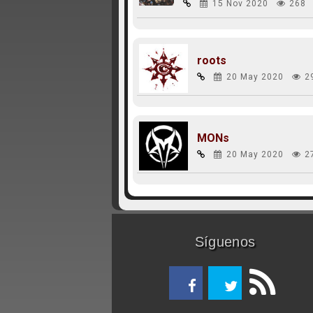
15 Nov 2020
268
roots
20 May 2020
2
MONs
20 May 2020
2
Síguenos