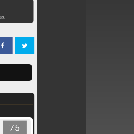
as.
75