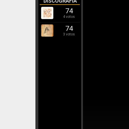
DISCOGRAFÍA
74
4 votos
74
3 votos