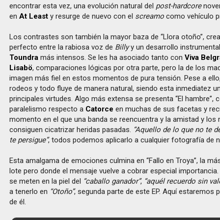
encontrar esta vez, una evolución natural del
post-hardcore
noven
en
At Least
y resurge de nuevo con el
screamo
como vehículo pr
Los contrastes son también la mayor baza de “Llora otoño”, cre
perfecto entre la rabiosa voz de
Billy
y un desarrollo instrumental
Toundra
más intensos. Se les ha asociado tanto con
Viva Belg
Lisabö
, comparaciones lógicas por otra parte, pero la de los mad
imagen más fiel en estos momentos de pura tensión. Pese a ell
rodeos y todo fluye de manera natural, siendo esta inmediatez u
principales virtudes. Algo más extensa se presenta “El hambre”, c
paralelismo respecto a
Catorce
en muchas de sus facetas y re
momento en el que una banda se reencuentra y la amistad y los
consiguen cicatrizar heridas pasadas.
“Aquello de lo que no te 
te persigue”
, todos podemos aplicarlo a cualquier fotografía de n
Esta amalgama de emociones culmina en “Fallo en Troya”, la má
lote pero donde el mensaje vuelve a cobrar especial importancia
se meten en la piel del
“caballo ganador”
,
“aquél recuerdo sin val
a tenerlo en
“Otoño”
, segunda parte de este EP. Aquí estaremos 
de él.