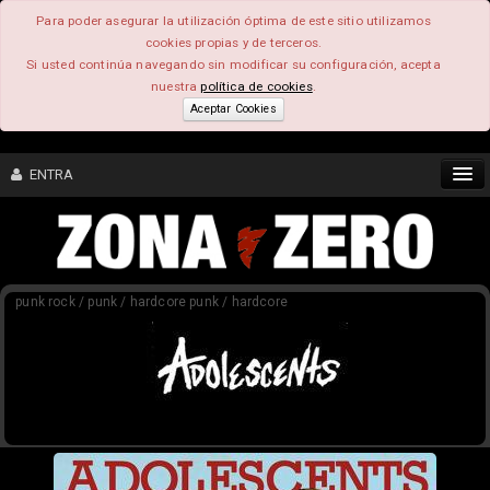
Para poder asegurar la utilización óptima de este sitio utilizamos
cookies propias y de terceros.
Si usted continúa navegando sin modificar su configuración, acepta
nuestra
política de cookies
.
Aceptar Cookies
ENTRA
CONTENIDO
punk rock / punk / hardcore punk / hardcore
COMUNIDAD
FEEEDBACK
FOROS