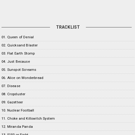
TRACKLIST
01. Queen of Denial
02. Quicksand Blaster
03. Flat Earth Stomp
04. Just Because
05. Sunspot Screams
06. Alice on Wonderbread
07. Disease
08. Cropduster
09. Gazetteer
10. Nuclear Football
11. Choke and Killswitch System
12. Miranda Panda
13. 5150 or Fight