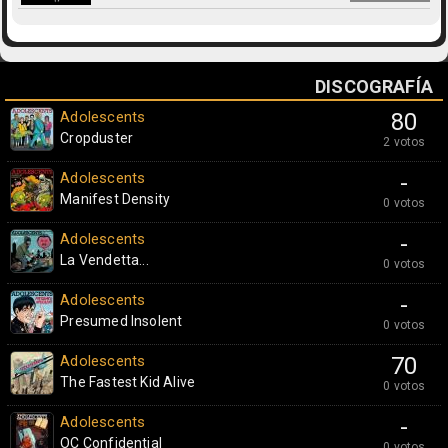
DISCOGRAFÍA
Adolescents
80
Cropduster
2 votos
Adolescents
-
Manifest Density
0 votos
Adolescents
-
La Vendetta...
0 votos
Adolescents
-
Presumed Insolent
0 votos
Adolescents
70
The Fastest Kid Alive
0 votos
Adolescents
-
OC Confidential
0 votos