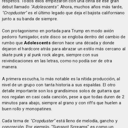
respetos. Todos ellos empezaron con una cinta de ese gran
debut llamado
"Adolescents"
. Ahora, muchos años más tarde,
"Cropduster"
es el último legado que deja el bajista californiano
junto a su banda de siempre.
Con protagonismo en portada para Trump en modo avión
pedorro fumigador, este disco se engloba dentro del cambio de
rumbo que
Adolescents
dieron hace una década y donde
dejaron el hardcore atrás para abrazar un estilo más cercano al
skate punk y al punk rock alegre, siempre con sus
reivindicaciones en las letras, como no podía ser de otra
manera.
A primera escucha, lo más notable es la nítida producción, al
nivel de un grupo con tanta historia a sus espaldas. El otro
detalle importante son los grandísimos solos de guitarra que
nos regalan en casi cada canción, pese a que todas duren de 2
minutos para abajo, siempre al grano y con riffs que huelen a
buen rollo y monopatines.
Cada tema de
"Cropduster"
está lleno de melodía, gancho y
concreción. Por ejemplo, "Sunspot Screams" es como un