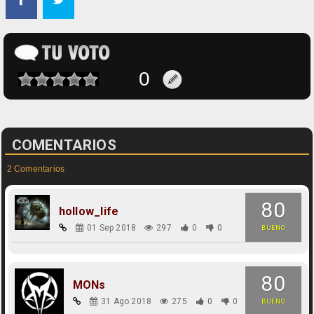
COMENTARIOS
2 Comentarios
80
hollow_life
01 Sep 2018
297
0
0
BUENO
80
MONs
31 Ago 2018
275
0
0
BUENO