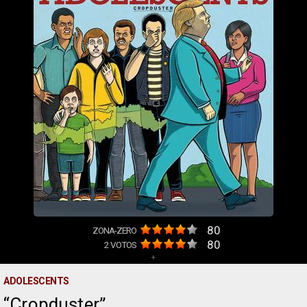
80
ZONA-ZERO
80
2
VOTOS
+
ADOLESCENTS
Cropduster