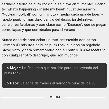
estribillo eterno de punk rock que se clava en tu mente: "I can't
tell what's happening / inside my head". "Just Because" y
"Nuclear Football" son un minuto y medio cada una de buen y
rápido punk, lo más duro dentro del disco. En definitiva,
canciones facilonas y con clase como "Disease", que se pegan
como lapas y que son ideales para el verano.
Nunca es tarde para echar un rato entretenido con estos
úlltimos 40 minutos de buen punk rock que nos ha regalado
Steve Soto, y para rememorarlo con su mítico
"Adolescents"
o
con cualquier otro del grupo, que son muchos.
Lo Mejor:
Un final más que notable para una leyenda del
punk rock.
Lo Peor:
Se echa de menos el hardcore punk de los 80.
MEDIA