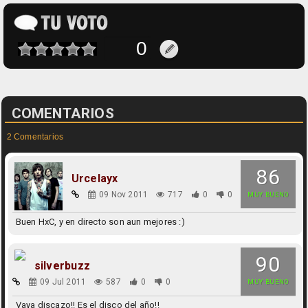
COMENTARIOS
2 Comentarios
86
Urcelayx
09 Nov 2011
717
0
0
MUY BUENO
Buen HxC, y en directo son aun mejores :)
90
silverbuzz
09 Jul 2011
587
0
0
MUY BUENO
Vaya discazo!! Es el disco del año!!