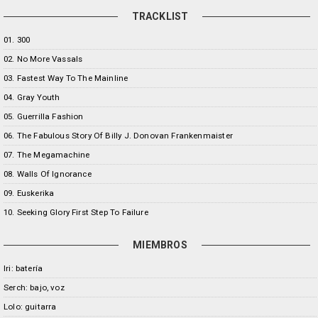
TRACKLIST
01. 300
02. No More Vassals
03. Fastest Way To The Mainline
04. Gray Youth
05. Guerrilla Fashion
06. The Fabulous Story Of Billy J. Donovan Frankenmaister
07. The Megamachine
08. Walls Of Ignorance
09. Euskerika
10. Seeking Glory First Step To Failure
MIEMBROS
Iri: batería
Serch: bajo, voz
Lolo: guitarra