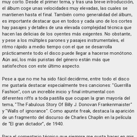
muy corto. Desde el primer tema, y tras una breve introducción,
el álbum coge unas velocidades muy elevadas, las cuales se
mantienen hasta el final. También como generalidad del álbum,
es importante destacar que en todos y cada uno de los cortes
hay pasajes y detalles de una elevada complejidad técnica que
hacen las delicias de los oyentes más exigentes. No obstante,
y pese a los múltiples parones y pasajes instrumentales, el
ritmo rápido a medio tiempo con el que se desarrolla
prácticamente todo el disco puede llegar a hacerse monótono.
Aún así, los más puristas del género están más que
satisfechos con este último aspecto.
Pese a que no me ha sido fácil decidirme, entre todo el disco
me gustaría destacar especialmente tres canciones: "Guerrilla
Fashion", con un increíble inicio y final intrumental con
diferentes riffs a toda pastilla que ocupan la gran mayoría del
tema, "The Fabulous Story Of Billy J. Donovan Frankenmaister"
y "Walls of ignorance". Como apunte freak, destaca la aparición
de un fragmento del discurso de Charles Chaplin en la película
de “El gran dictador”, de 1940.
Para el comentario técnico que siempre me gusta hacer en mis