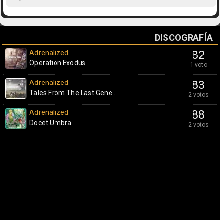
DISCOGRAFÍA
Adrenalized
82
Operation Exodus
1 voto
Adrenalized
83
Tales From The Last Gene...
2 votos
Adrenalized
88
Docet Umbra
2 votos