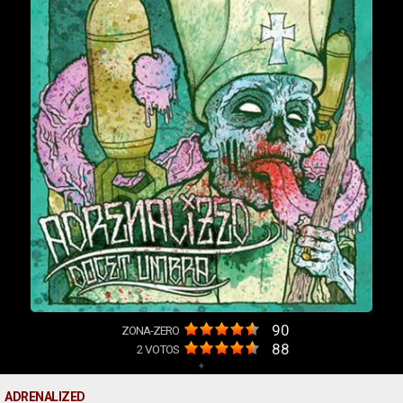
90
ZONA-ZERO
88
2
VOTOS
+
ADRENALIZED