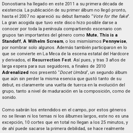
Donostiarra ha llegado en este 2011 a su primera década de
existencia. La publicación de su primer álbum no llegó pronto,
hasta el 2007 no apareció su debut llamado “
Vote for the fake
”.
La gran acogida que tuvo este disco hizo posible darse a
conocer por toda la península compartiendo escenario con
grupos tan importantes del género como
Mute
,
This is a
Standoff
,
A Wilhelm Scream
, o los mismísimos
Pennywise
,
por nombrar solo algunos. Además también participaron en lo
que se convierte en La Meca de la escena estatal del Hardcore
y derivados, el
Resurrection Fest
. Así pues, y tras 3 años de
larga espera para sus seguidores, a finales de 2010
Adrenalized
nos presentó "
Docet Umbra
", un segundo álbum
que aún sin perder la misma esencia que gustó tanto de su
debut, es claramente una vuelta de tuerca en la evolución del
grupo, tanto a nivel de maduración en la composición, como de
sonido.
Como sabrán los entendidos en el campo, por estos géneros
no se llevan ni los temas ni los álbumes largos, este no es una
excepción, 10 cortes que en total no llegan a los 25 minutos, y
de ahí puede sacarse la primera debilidad, se hace realmente