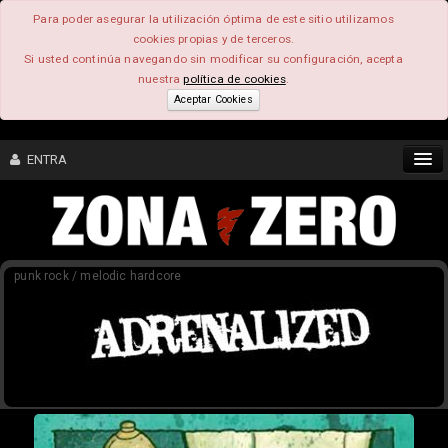
Para poder asegurar la utilización óptima de este sitio utilizamos
cookies propias y de terceros.
Si usted continúa navegando sin modificar su configuración, acepta
nuestra
política de cookies
.
Aceptar Cookies
ENTRA
CONTENIDO
punk rock / melodic hardcore
COMUNIDAD
FEEEDBACK
FOROS