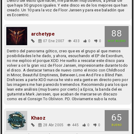
Dentro del estilo que hacen, me parecen muy buenos, a pesar de
que haya 50 grupos iguales. Y este disco es de los mejores que han
creado. Un 10 para la voz de Floor Jansen y para ese baladón que
es Eccentric.
88
archetype
07 Ene 2007
433
0
0
MUY BUENO
Dentro del panorama gótico, creo que es el grupo al que menos
posibilidades le he dado, y ahora, escuchando el EP de Exordium,
no me explico el porque XDD. He vuelto a rescatar este disco para
volver a oir la gran voz de Floor Jansen, impresionante durante todo
el disco. A destacar temas de nuevo como el inicio con Childhood
in Minor, Beautiful Emptiness, Between Love And Fire o Blind Pain.
Disfraces a parte XDD nunca he visto esta gente en directo pero por
las imagens me han parecido tremendos. Recomiendo para los que
lean este análisis (muy bueno por cierto) a Epica, la banda del ex
guitarrista Mark Janssen, que acaban de marcarse un discazo
como es el Consign To Oblivion. P.D. Obviamente subo la nota.
65
Khaoz
28 Abr 2005
445
0
0
BUENO