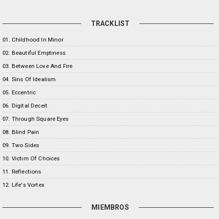
TRACKLIST
01. Childhood In Minor
02. Beautiful Emptiness
03. Between Love And Fire
04. Sins Of Idealism
05. Eccentric
06. Digital Deceit
07. Through Square Eyes
08. Blind Pain
09. Two Sides
10. Victim Of Choices
11. Reflections
12. Life's Vortex
MIEMBROS