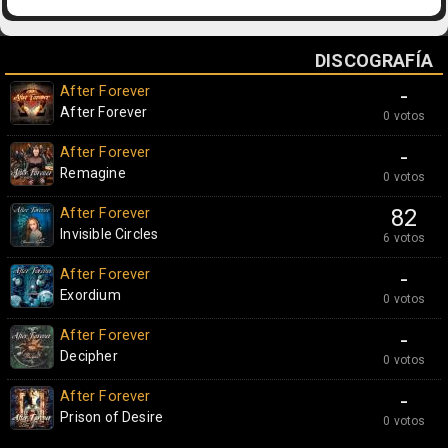
DISCOGRAFÍA
After Forever
-
After Forever
0 votos
After Forever
-
Remagine
0 votos
After Forever
82
Invisible Circles
6 votos
After Forever
-
Exordium
0 votos
After Forever
-
Decipher
0 votos
After Forever
-
Prison of Desire
0 votos