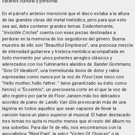
catarsis cultural y personal.
En el párrafo anterior mencioné que el disco estaba a la altura
de las grandes obras del metal melódico, pero para que esto
sea así, debe contener grandes temas. Evidentemente,
“
Invisible Circles
” cuenta con esas piezas destinadas a
perdurar en la memoria de los seguidores del género. Buena
muestra de ello son “Beautiful Emptiness”, una preciosa mezcla
de intensidad guitarrera y tristeza melódica acompañada en
todo momento por unos potentes arreglos clásicos y
aderezados con los fulminantes alaridos de
Sander Gommans
,
“Sins Of Idealism”, una tremebunda dosis de dolor y rabia
expresadas como nunca por la voz de
Floor
(ese inicio con
“Hello mother, hello father…” tiene garantizado su éxito como
himno) o “Eccentric”, un preciosista corte en el que la voz de
alto registro por parte de Floor Jansen más los delicados
acordes de piano de
Lando Van Gils
provocarán más de una
lágrima en todos aquellos que sean capaces de llevar la
canción hacia un plano superior al musical. El haber destacado
tres temas no quita ni mucho menos que el resto del álbum no
sea soberbio. Para dar fe de ello, nos encontramos con la
apocalíptica “Blind Pain”, la veloz “Victim Of Choices” o la