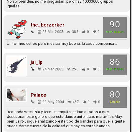
No sorprenden, no me disgustan, pero hay 10000000 grupos
iguales
90
the_berzerker
28 Mar 2005
383
0
0
MUY BUENO
Uniformes cutres pero musica muy buena, la cosa compensa...
86
jai_lp
24 Mar 2005
256
0
0
MUY BUENO
80
Palace
30 May 2004
467
0
0
BUENO
tremenda vocalista y tecnica esquita, animo a todos a que
descubran este genero que esta dando autenticas maravillas.Muy
bien Jairo , sigue analizando este tipo de bandas para que la gente
pueda darse cuenta de la calidad que hay en estas bandas