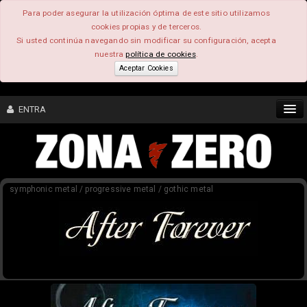
Para poder asegurar la utilización óptima de este sitio utilizamos
cookies propias y de terceros.
Si usted continúa navegando sin modificar su configuración, acepta
nuestra
política de cookies
.
Aceptar Cookies
ENTRA
CONTENIDO
symphonic metal / progressive metal / gothic metal
COMUNIDAD
FEEEDBACK
FOROS