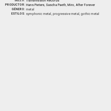
SELLO:
Transmission Records
PRODUCTOR:
Hans Pieters
,
Sascha Paeth
,
Miro
,
After Forever
GÉNERO:
metal
ESTILOS:
symphonic metal, progressive metal, gothic metal