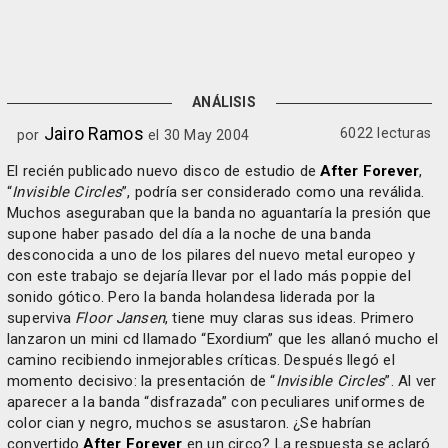
ANÁLISIS
Jairo Ramos
6022 lecturas
por
el 30 May 2004
El recién publicado nuevo disco de estudio de
After Forever
,
“
Invisible Circles
”, podría ser considerado como una reválida.
Muchos aseguraban que la banda no aguantaría la presión que
supone haber pasado del día a la noche de una banda
desconocida a uno de los pilares del nuevo metal europeo y
con este trabajo se dejaría llevar por el lado más poppie del
sonido gótico. Pero la banda holandesa liderada por la
superviva
Floor Jansen
, tiene muy claras sus ideas. Primero
lanzaron un mini cd llamado “Exordium” que les allanó mucho el
camino recibiendo inmejorables críticas. Después llegó el
momento decisivo: la presentación de “
Invisible Circles
”. Al ver
aparecer a la banda “disfrazada” con peculiares uniformes de
color cian y negro, muchos se asustaron. ¿Se habrían
convertido
After Forever
en un circo? La respuesta se aclaró