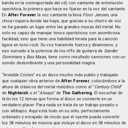
banda en la contraportada del cd) con cantante de entonación
operística, lo primero que hace es fijarse en la voz del cantante.
En
After Forever
la voz cantante la lleva
Floor Jansen
, una
chica roquera donde las haya, que gracias a su chorro de voz
se ha ganado un lugar entre las grandes musas del metal. No
solo es capaz de manejar tonos operísticos con asombrosa
facilidad, sino que tiene una habilidad innata para la canción
ligera en tono rock. Su voz transmite fuerza y dinamismo, y
eso sumado a la potencia de los riffs de guitarra de
Sander
Gommans
y
Bas Maas
, tiene como resultado canciones con un
sonido deslumbrante y una personalidad magna.
“Invisible Cricles” es un disco mucho más pulido y trabajado
que cualquier obra anterior de
After Forever
, colocándose a la
altura de clásicos del metal melódico como el “
Century Child
”
de
Nightwish
o el “
Always
” de
The Gathering
. El escuchar de
tirón los 12 temas que forma el disco se convierte en un
verdadero placer. Para nada se trata de un trabajo pesado o
con altibajos. Aquí está todo en su sitio, perfectamente
ordenado y encajado de modo que el oyente pueda convertir
los 58 minutos de música que incluye el disco en 58 minutos de