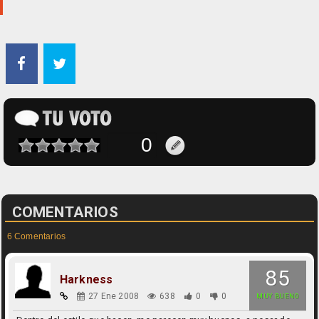
COMENTARIOS
6 Comentarios
85
Harkness
27 Ene 2008
638
0
0
MUY BUENO