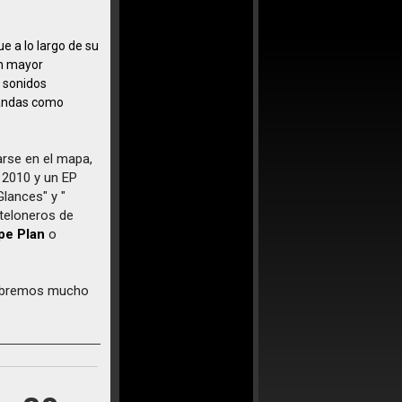
ue a lo largo de su
on mayor
s sonidos
bandas como
arse en el mapa,
 2010 y un EP
Glances" y "
 teloneros de
pe Plan
o
 sabremos mucho