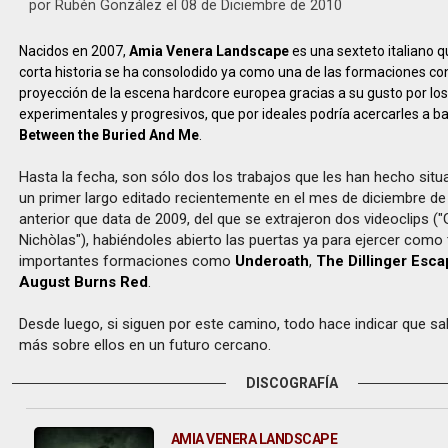
por Rubén González el 08 de Diciembre de 2010
Nacidos en 2007,
Amia Venera Landscape
es una sexteto italiano q
corta historia se ha consolodido ya como una de las formaciones c
proyección de la escena hardcore europea gracias a su gusto por lo
experimentales y progresivos, que por ideales podría acercarles a 
Between the Buried And Me
.
Hasta la fecha, son sólo dos los trabajos que les han hecho situ
un primer largo editado recientemente en el mes de diciembre de
anterior que data de 2009, del que se extrajeron dos videoclips ("
Nichòlas"), habiéndoles abierto las puertas ya para ejercer como
importantes formaciones como
Underoath
,
The Dillinger Esca
August Burns Red
.
Desde luego, si siguen por este camino, todo hace indicar que
más sobre ellos en un futuro cercano.
DISCOGRAFÍA
AMIA VENERA LANDSCAPE