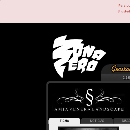
Para po
Si uste
CO
FICHA
NOTICIAS
DISCO