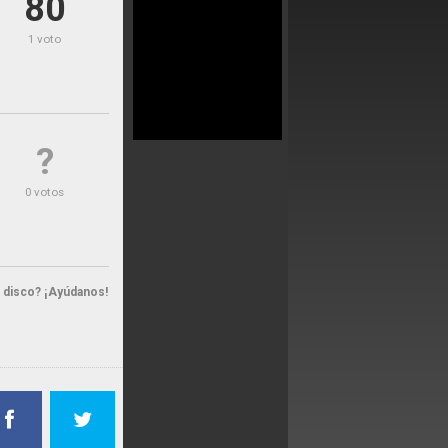
80
1 voto
?
0 votos
n disco? ¡Ayúdanos!