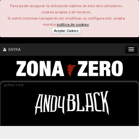
Para poder asegurar la utilización óptima de este sitio utilizamos
cookies propias y de terceros.
Si usted continúa navegando sin modificar su configuración, acepta
nuestra
política de cookies
.
Aceptar Cookies
ENTRA
CONTENIDO
gothic rock
COMUNIDAD
FEEEDBACK
FOROS