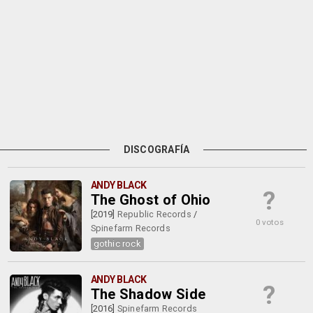
DISCOGRAFÍA
ANDY BLACK
?
The Ghost of Ohio
[2019]
Republic Records
/
0 votos
Spinefarm Records
gothic rock
ANDY BLACK
?
The Shadow Side
[2016]
Spinefarm Records