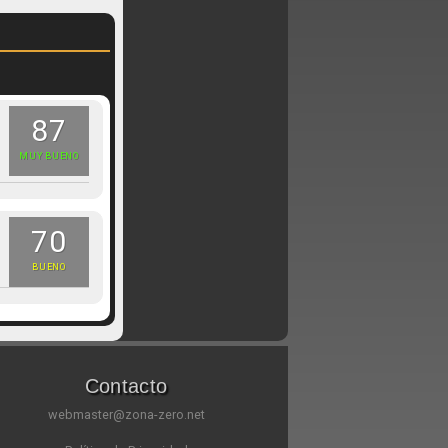
87
MUY BUENO
70
BUENO
Contacto
webmaster@zona-zero.net