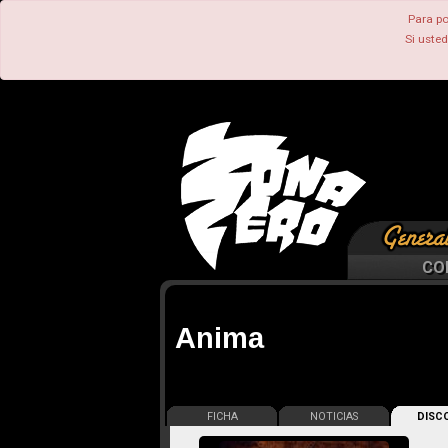
Para po
Si uste
CO
Anima
FICHA
NOTICIAS
DISCO