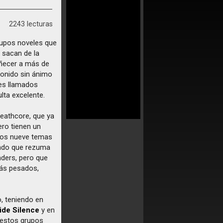
2243 lecturas
rupos noveles que
 sacan de la
eñecer a más de
onido sin ánimo
nes llamados
lta excelente.
eathcore, que ya
ero tienen un
 los nueve temas
ondo que rezuma
ders, pero que
más pesados,
o, teniendo en
ide Silence
y en
y estos grupos