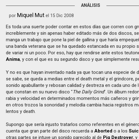
ANÁLISIS
Miquel Mut
por
el 15 Dic 2008
Es toda una suerte poder contar en estos días que corren con g
increíblemente y sin apenas haber editado más de dos discos, se
manga un trabajo que pone la piel de gallina y que haría empequ
una banda veterana que se ha quedado estancada en su propio s
de variar ni un poco. Por eso, hay que rendirse ante estos teuto
Anima
, y con el que es su segundo disco y que simplemente resu
Y no es que hayan inventado nada ya que tocan una especie de d
se sabe, se queda a medias entre el death metal y el grindcore, p
sonido apabullante y rebosan calidad y destreza en cada uno de
que constan en su nuevo disco "
The Daily Grind
". Un álbum red
rabia y velocidad en determinados momentos más cañeros y grin
en otros trozos la sonoridad y melodía cambia hacia registros 
lentos y death.
Supongo que sería injusto tratarlos como referentes en el géner
cuenta que gran parte del disco recuerda a
Aborted
o a los
Suic
otras partes se intuye un sonido parecido al de
Pig Destroyer
, 