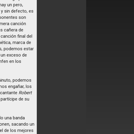
hay un pero,
y sin defecto, es
mponentes son
rimera canción
ás cañera de
canción final del
nética, marca de
s, podemos estar
 un exceso de
nfen en los
 minuto, podemos
mos engañar, los
 cantante
Robert
partícipe de su
ndo una banda
ponen, sacando un
tel de los mejores