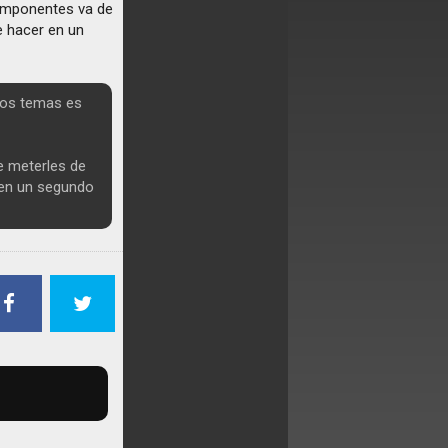
componentes va de
e hacer en un
 los temas es
e meterles de
s en un segundo