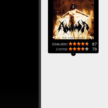
87
ZONA-ZERO
79
2
VOTOS
+