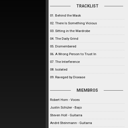
TRACKLIST
01. Behind the Mask
02. There Is Something Vicious
03. Sitting in the Wardrobe
04. The Daily Grind
05. Dismembered
06. A Wrong Person to Trust In
07. The Interference
08. Isolated
09. Raveged by Disease
MIEMBROS
Robert Horn - Voces
Justin Schüler - Bajo
Steven Holl - Guitarra
André Steinmann - Guitarra