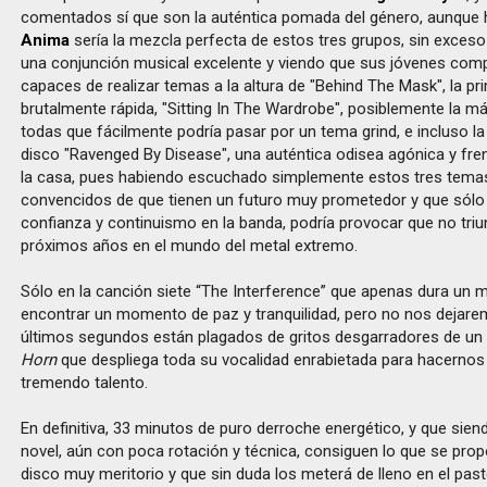
comentados sí que son la auténtica pomada del género, aunque 
Anima
sería la mezcla perfecta de estos tres grupos, sin exceso 
una conjunción musical excelente y viendo que sus jóvenes co
capaces de realizar temas a la altura de "Behind The Mask", la p
brutalmente rápida, "Sitting In The Wardrobe", posiblemente la m
todas que fácilmente podría pasar por un tema grind, e incluso la 
disco "Ravenged By Disease", una auténtica odisea agónica y fre
la casa, pues habiendo escuchado simplemente estos tres tema
convencidos de que tienen un futuro muy prometedor y que sólo
confianza y continuismo en la banda, podría provocar que no triu
próximos años en el mundo del metal extremo.
Sólo en la canción siete “The Interference” que apenas dura un
encontrar un momento de paz y tranquilidad, pero no nos dejare
últimos segundos están plagados de gritos desgarradores de un
Horn
que despliega toda su vocalidad enrabietada para hacernos 
tremendo talento.
En definitiva, 33 minutos de puro derroche energético, y que sie
novel, aún con poca rotación y técnica, consiguen lo que se pro
disco muy meritorio y que sin duda los meterá de lleno en el pas