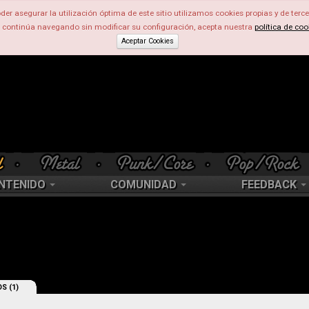
der asegurar la utilización óptima de este sitio utilizamos cookies propias y de terce
d continúa navegando sin modificar su configuración, acepta nuestra
política de coo
Aceptar Cookies
NTENIDO
COMUNIDAD
FEEDBACK
S (1)