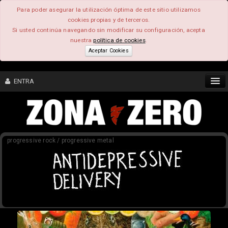
Para poder asegurar la utilización óptima de este sitio utilizamos
cookies propias y de terceros.
Si usted continúa navegando sin modificar su configuración, acepta
nuestra
política de cookies
.
Aceptar Cookies
ENTRA
CONTENIDO
progressive rock / progressive metal
COMUNIDAD
FEEEDBACK
FOROS