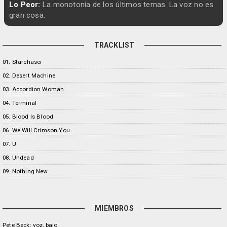
Lo Peor:
La monotonía de los últimos temas. La voz no es
gran cosa.
TRACKLIST
01. Starchaser
02. Desert Machine
03. Accordion Woman
04. Terminal
05. Blood Is Blood
06. We Will Crimson You
07. U
08. Undead
09. Nothing New
MIEMBROS
Pete Beck: voz, bajo