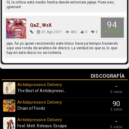
Sí, la crítica está medio hecha desde entonces jejeje. Pues eso,
¡gracias!
94
QaZ_WsX
01 Ago 2011
482
0
0
MUY BUENO
jeje, fui yo quien recomendo este disco hace ya tiempo haciendo
aqui una ronda de analisis de discos. La verdad es que si, lo que
hay en este disco no es tonteria.
DISCOGRAFÍA
Antidepressive Delivery
-
The Best of Antidepressi...
0 votos
Antidepressive Delivery
90
Chain of Foods
3 votos
Antidepressive Delivery
-
Feel. Melt. Release. Escape
0 votos