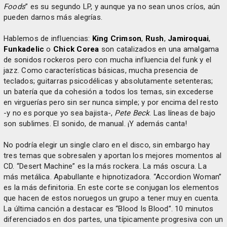
Foods
” es su segundo LP, y aunque ya no sean unos críos, aún
pueden darnos más alegrías.
Hablemos de influencias:
King Crimson
,
Rush
,
Jamiroquai
,
Funkadelic
o
Chick Corea
son catalizados en una amalgama
de sonidos rockeros pero con mucha influencia del funk y el
jazz. Como características básicas, mucha presencia de
teclados; guitarras psicodélicas y absolutamente setenteras;
un batería que da cohesión a todos los temas, sin excederse
en virguerías pero sin ser nunca simple; y por encima del resto
-y no es porque yo sea bajista-,
Pete Beck
. Las líneas de bajo
son sublimes. El sonido, de manual. ¡Y además canta!
No podría elegir un single claro en el disco, sin embargo hay
tres temas que sobresalen y aportan los mejores momentos al
CD. “Desert Machine” es la más rockera. La más oscura. La
más metálica. Apabullante e hipnotizadora. “Accordion Woman”
es la más definitoria. En este corte se conjugan los elementos
que hacen de estos noruegos un grupo a tener muy en cuenta.
La última canción a destacar es “Blood Is Blood”. 10 minutos
diferenciados en dos partes, una típicamente progresiva con un