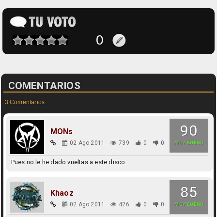
COMENTARIOS
3 Comentarios
90
MONs
02 Ago 2011
739
0
0
MUY BUENO
Pues no le he dado vueltas a este disco...
85
Khaoz
02 Ago 2011
426
0
0
MUY BUENO