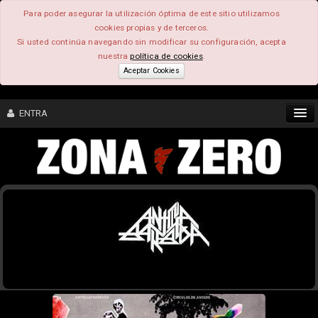
Para poder asegurar la utilización óptima de este sitio utilizamos
cookies propias y de terceros.
Si usted continúa navegando sin modificar su configuración, acepta
nuestra
política de cookies
.
Aceptar Cookies
ENTRA
CONTENIDO
COMUNIDAD
FEEEDBACK
FOROS