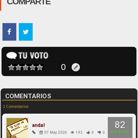
COMPARTE
COMENTARIOS
1 Comentarios
82
andal
07 May 2020
192
0
0
MUY BUENO