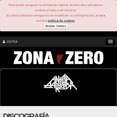
Para poder asegurar la utilización óptima de este sitio utilizamos
cookies propias y de terceros.
Si usted continúa navegando sin modificar su configuración, acepta
nuestra
política de cookies
.
Aceptar Cookies
ENTRA
CONTENIDO
COMUNIDAD
FEEEDBACK
FOROS
DISCOGRAFÍA