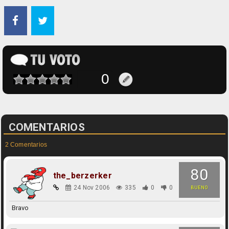
COMENTARIOS
2 Comentarios
80
the_berzerker
24 Nov 2006
335
0
0
BUENO
Bravo