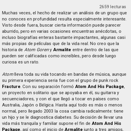
2659 lecturas
Muchas veces, el hecho de realizar un análisis de un grupo que
no conoces en profundidad resulta especialmente interesante.
Visto desde fuera, buscar cierta información puede parecer
aburrido, pero en varias ocasiones encuentras anécdotas, o
incluso biografías enteras bastante impactantes, algunas casi
más propias de películas que de la vida real. No creo que la
historia de
Atom Goren
y
Armalite
entre dentro de las que
pueden ser calificadas como increíbles, pero desde luego
curiosa es un rato.
Atom
lleva toda su vida tocando en bandas de música, aunque
su primera experiencia seria fue con el grupo de punk rock
Fracture
. Con su separación formó
Atom And His Package
,
un proyecto en solitario que se apoyaba en él, su guitarra y
secuenciadores, y con el que llegó a tocar en países como
Australia, Japón o Bélgica. Hasta aquí todo es más o menos
normal, pero llegado 2003 la cosa cambia radicalmente: tiene
un hijo y se le diagnostica diabetes. Su decisión de llevar una
vida más tranquila y familiar supone el fin de
Atom And His
Package
, así como el inicio de
Armalite
junto a tres amigos,