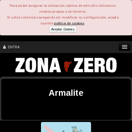
Para poder asegurar la utilización óptima de este sitio utilizamos
cookies propias y de terceros.
Si usted continúa navegando sin modificar su configuración, acepta
nuestra
política de cookies
.
Aceptar Cookies
ENTRA
CONTENIDO
COMUNIDAD
Armalite
FEEEDBACK
FOROS