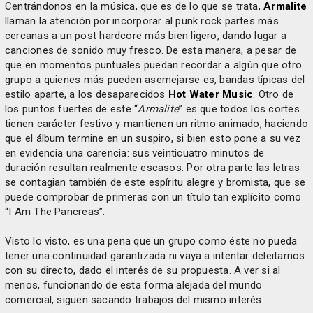
Centrándonos en la música, que es de lo que se trata,
Armalite
llaman la atención por incorporar al punk rock partes más
cercanas a un post hardcore más bien ligero, dando lugar a
canciones de sonido muy fresco. De esta manera, a pesar de
que en momentos puntuales puedan recordar a algún que otro
grupo a quienes más pueden asemejarse es, bandas típicas del
estilo aparte, a los desaparecidos
Hot Water Music
. Otro de
los puntos fuertes de este “
Armalite
” es que todos los cortes
tienen carácter festivo y mantienen un ritmo animado, haciendo
que el álbum termine en un suspiro, si bien esto pone a su vez
en evidencia una carencia: sus veinticuatro minutos de
duración resultan realmente escasos. Por otra parte las letras
se contagian también de este espíritu alegre y bromista, que se
puede comprobar de primeras con un título tan explícito como
“I Am The Pancreas”.
Visto lo visto, es una pena que un grupo como éste no pueda
tener una continuidad garantizada ni vaya a intentar deleitarnos
con su directo, dado el interés de su propuesta. A ver si al
menos, funcionando de esta forma alejada del mundo
comercial, siguen sacando trabajos del mismo interés.