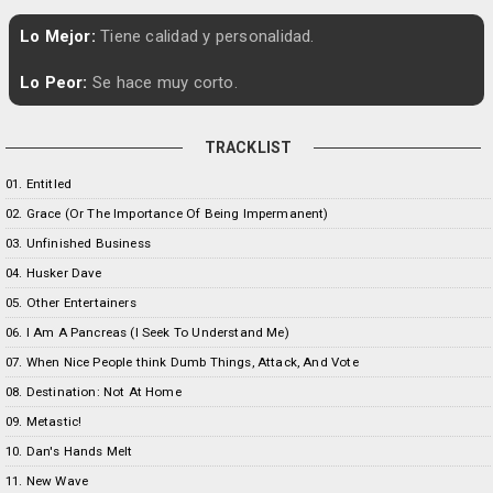
Lo Mejor:
Tiene calidad y personalidad.
Lo Peor:
Se hace muy corto.
TRACKLIST
01. Entitled
02. Grace (Or The Importance Of Being Impermanent)
03. Unfinished Business
04. Husker Dave
05. Other Entertainers
06. I Am A Pancreas (I Seek To Understand Me)
07. When Nice People think Dumb Things, Attack, And Vote
08. Destination: Not At Home
09. Metastic!
10. Dan's Hands Melt
11. New Wave