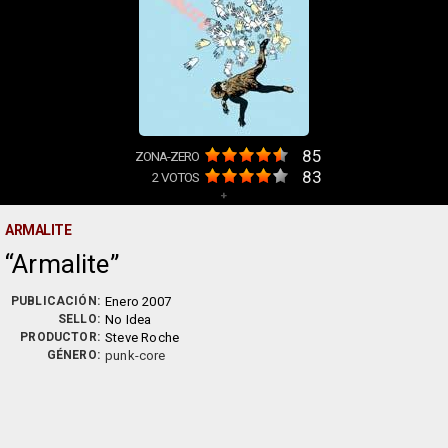
85
ZONA-ZERO
83
2
VOTOS
+
ARMALITE
Armalite
PUBLICACIÓN:
Enero 2007
SELLO:
No Idea
PRODUCTOR:
Steve Roche
GÉNERO:
punk-core