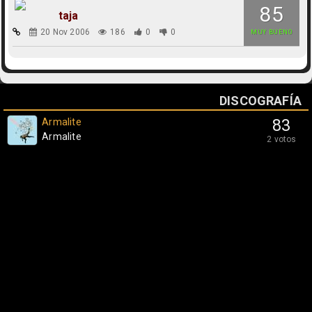
85
taja
20 Nov 2006
186
0
0
MUY BUENO
DISCOGRAFÍA
Armalite
83
Armalite
2 votos