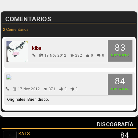
COMENTARIOS
2 Comentarios
83
kiba
19 Nov 2012
232
0
0
MUY BUENO
84
17 Nov 2012
371
0
0
MUY BUENO
Originales. Buen disco.
DISCOGRAFÍA
BATS
84