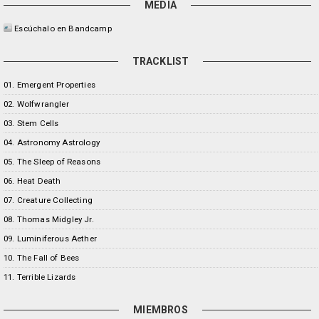
MEDIA
Escúchalo en Bandcamp
TRACKLIST
01. Emergent Properties
02. Wolfwrangler
03. Stem Cells
04. Astronomy Astrology
05. The Sleep of Reasons
06. Heat Death
07. Creature Collecting
08. Thomas Midgley Jr.
09. Luminiferous Aether
10. The Fall of Bees
11. Terrible Lizards
MIEMBROS