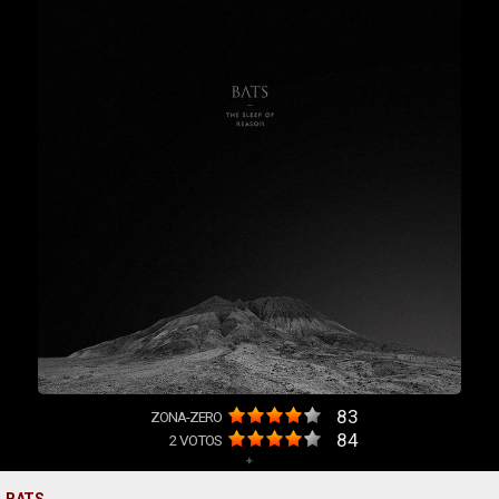
83
ZONA-ZERO
84
2
VOTOS
+