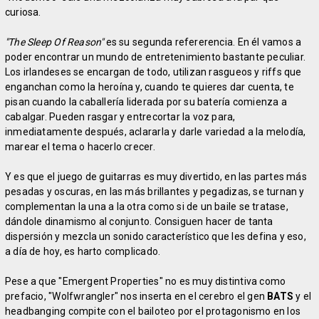
curiosa.
"The Sleep Of Reason"
es su segunda refererencia. En él vamos a
poder encontrar un mundo de entretenimiento bastante peculiar.
Los irlandeses se encargan de todo, utilizan rasgueos y riffs que
enganchan como la heroína y, cuando te quieres dar cuenta, te
pisan cuando la caballería liderada por su batería comienza a
cabalgar. Pueden rasgar y entrecortar la voz para,
inmediatamente después, aclararla y darle variedad a la melodía,
marear el tema o hacerlo crecer.
Y es que el juego de guitarras es muy divertido, en las partes más
pesadas y oscuras, en las más brillantes y pegadizas, se turnan y
complementan la una a la otra como si de un baile se tratase,
dándole dinamismo al conjunto. Consiguen hacer de tanta
dispersión y mezcla un sonido característico que les defina y eso,
a día de hoy, es harto complicado.
Pese a que "Emergent Properties" no es muy distintiva como
prefacio, "Wolfwrangler" nos inserta en el cerebro el gen
BATS
y el
headbanging compite con el bailoteo por el protagonismo en los