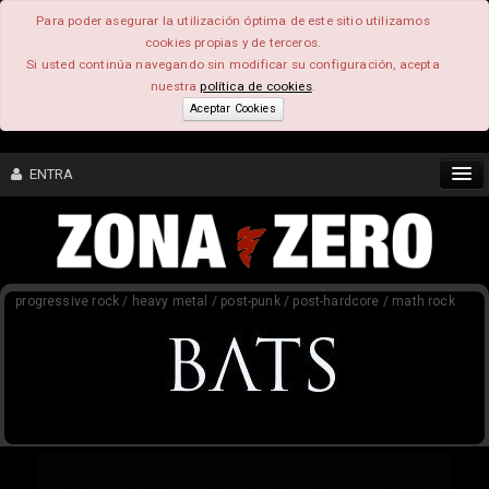
Para poder asegurar la utilización óptima de este sitio utilizamos
cookies propias y de terceros.
Si usted continúa navegando sin modificar su configuración, acepta
nuestra
política de cookies
.
Aceptar Cookies
ENTRA
CONTENIDO
progressive rock / heavy metal / post-punk / post-hardcore / math rock
COMUNIDAD
FEEEDBACK
FOROS