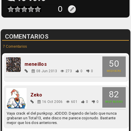
COMENTARIOS
7 Comentarios
50
meneillos
08 Jun 2013
273
0
0
MEDIOCRE
82
Zeko
16 Oct 2006
601
0
0
MUY BUENO
Vaya crack el del punkpop..xDDDD. Dejando de lado que nunca
grabaran un Total13, este disco me parece cojonudo. Bastante
mejor que los dos anteriores.