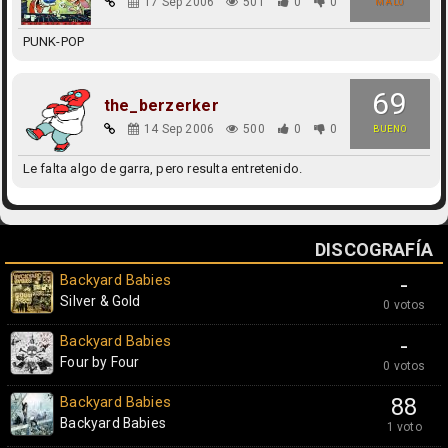
17 Sep 2006
501
0
0
MALO
PUNK-POP
69
the_berzerker
14 Sep 2006
500
0
0
BUENO
Le falta algo de garra, pero resulta entretenido.
DISCOGRAFÍA
Backyard Babies
-
Silver & Gold
0 votos
Backyard Babies
-
Four by Four
0 votos
Backyard Babies
88
Backyard Babies
1 voto