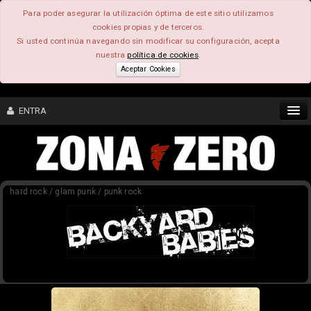
Para poder asegurar la utilización óptima de este sitio utilizamos
cookies propias y de terceros.
Si usted continúa navegando sin modificar su configuración, acepta
nuestra
política de cookies
.
Aceptar Cookies
ENTRA
CONTENIDO
hard rock / glam punk / punk rock
COMUNIDAD
FEEEDBACK
FOROS