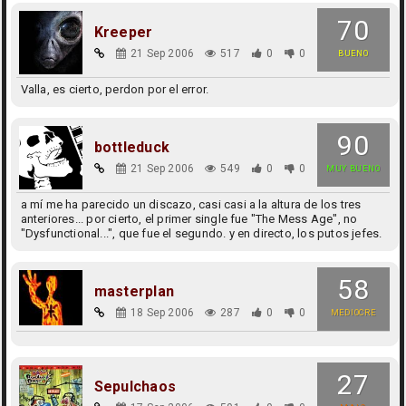
70
Kreeper
21 Sep 2006
517
0
0
BUENO
Valla, es cierto, perdon por el error.
90
bottleduck
21 Sep 2006
549
0
0
MUY BUENO
a mí me ha parecido un discazo, casi casi a la altura de los tres
anteriores... por cierto, el primer single fue "The Mess Age", no
"Dysfunctional...", que fue el segundo. y en directo, los putos jefes.
58
masterplan
18 Sep 2006
287
0
0
MEDIOCRE
27
Sepulchaos