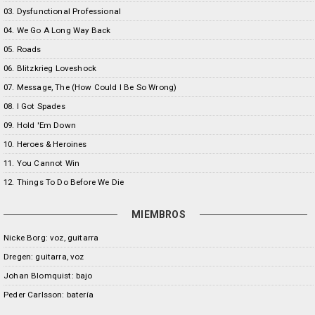
03. Dysfunctional Professional
04. We Go A Long Way Back
05. Roads
06. Blitzkrieg Loveshock
07. Message, The (How Could I Be So Wrong)
08. I Got Spades
09. Hold 'Em Down
10. Heroes & Heroines
11. You Cannot Win
12. Things To Do Before We Die
MIEMBROS
Nicke Borg: voz, guitarra
Dregen: guitarra, voz
Johan Blomquist: bajo
Peder Carlsson: batería