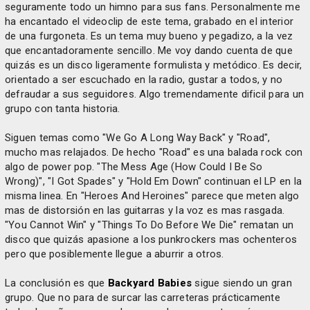
seguramente todo un himno para sus fans. Personalmente me
ha encantado el videoclip de este tema, grabado en el interior
de una furgoneta. Es un tema muy bueno y pegadizo, a la vez
que encantadoramente sencillo. Me voy dando cuenta de que
quizás es un disco ligeramente formulista y metódico. Es decir,
orientado a ser escuchado en la radio, gustar a todos, y no
defraudar a sus seguidores. Algo tremendamente dificil para un
grupo con tanta historia.
Siguen temas como "We Go A Long Way Back" y "Road",
mucho mas relajados. De hecho "Road" es una balada rock con
algo de power pop. "The Mess Age (How Could I Be So
Wrong)", "I Got Spades" y "Hold Em Down" continuan el LP en la
misma linea. En "Heroes And Heroines" parece que meten algo
mas de distorsión en las guitarras y la voz es mas rasgada.
"You Cannot Win" y "Things To Do Before We Die" rematan un
disco que quizás apasione a los punkrockers mas ochenteros
pero que posiblemente llegue a aburrir a otros.
La conclusión es que
Backyard Babies
sigue siendo un gran
grupo. Que no para de surcar las carreteras prácticamente