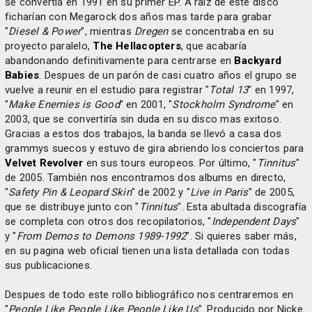
se convertía en 1991 en su primer EP. A raíz de este disco
ficharían con Megarock dos años mas tarde para grabar
"
Diesel & Power
", mientras
Dregen
se concentraba en su
proyecto paralelo,
The Hellacopters
, que acabaría
abandonando definitivamente para centrarse en
Backyard
Babies
. Despues de un parón de casi cuatro años el grupo se
vuelve a reunir en el estudio para registrar "
Total 13
" en 1997,
"
Make Enemies is Good
" en 2001, "
Stockholm Syndrome
" en
2003, que se convertiría sin duda en su disco mas exitoso.
Gracias a estos dos trabajos, la banda se llevó a casa dos
grammys suecos y estuvo de gira abriendo los conciertos para
Velvet Revolver
en sus tours europeos. Por último, "
Tinnitus
"
de 2005. También nos encontramos dos albums en directo,
"
Safety Pin & Leopard Skin
" de 2002 y "
Live in Paris
" de 2005,
que se distribuye junto con "
Tinnitus
". Esta abultada discografía
se completa con otros dos recopilatorios, "
Independent Days
"
y "
From Demos to Demons 1989-1992
". Si quieres saber más,
en su pagina web oficial tienen una lista detallada con todas
sus publicaciones.
Despues de todo este rollo bibliográfico nos centraremos en
"
People Like People Like People Like Us
". Producido por Nicke