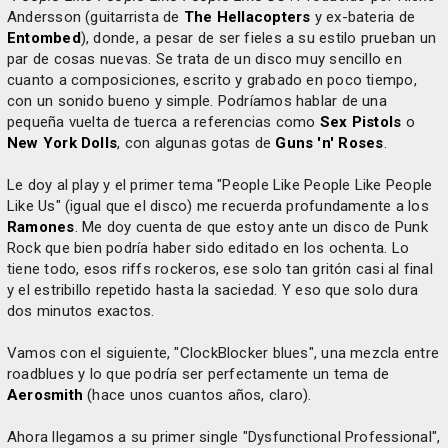
Andersson (guitarrista de
The Hellacopters
y ex-bateria de
Entombed
), donde, a pesar de ser fieles a su estilo prueban un
par de cosas nuevas. Se trata de un disco muy sencillo en
cuanto a composiciones, escrito y grabado en poco tiempo,
con un sonido bueno y simple. Podríamos hablar de una
pequeña vuelta de tuerca a referencias como
Sex Pistols
o
New York Dolls
, con algunas gotas de
Guns 'n' Roses
.
Le doy al play y el primer tema "People Like People Like People
Like Us" (igual que el disco) me recuerda profundamente a los
Ramones
. Me doy cuenta de que estoy ante un disco de Punk
Rock que bien podría haber sido editado en los ochenta. Lo
tiene todo, esos riffs rockeros, ese solo tan gritón casi al final
y el estribillo repetido hasta la saciedad. Y eso que solo dura
dos minutos exactos.
Vamos con el siguiente, "ClockBlocker blues", una mezcla entre
roadblues y lo que podría ser perfectamente un tema de
Aerosmith
(hace unos cuantos años, claro).
Ahora llegamos a su primer single "Dysfunctional Professional",