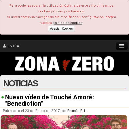
Para poder asegurar la utilización óptima de este sitio utilizamos
cookies propias y de terceros.
Si usted continúa navegando sin modificar su configuración, acepta
nuestra
política de cookies
.
Aceptar Cookies
ENTRA
CONTENIDO
NOTICIAS
COMUNIDAD
FEEEDBACK
Nuevo vídeo de Touché Amoré:
"Benediction"
FOROS
Publicado el 23 de Enero de 2017 por
Ramón F. L.