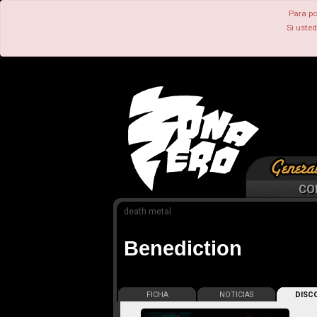
Para po
Si uste
CO
death metal
Benediction
FICHA
NOTICIAS
DISCO