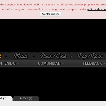
der asegurar la utilización óptima de este sitio utilizamos cookies propias y de terce
d continúa navegando sin modificar su configuración, acepta nuestra
política de coo
Aceptar Cookies
NTENIDO
COMUNIDAD
FEEDBACK
S (1)
MEDIA (1)