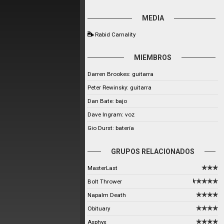
MEDIA
Rabid Carnality
MIEMBROS
Darren Brookes: guitarra
Peter Rewinsky: guitarra
Dan Bate: bajo
Dave Ingram: voz
Gio Durst: batería
GRUPOS RELACIONADOS
MasterLast
Bolt Thrower
Napalm Death
Obituary
Asphyx