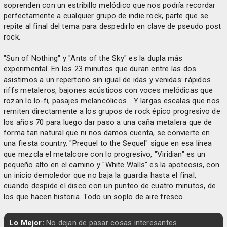
soprenden con un estribillo melódico que nos podría recordar
perfectamente a cualquier grupo de indie rock, parte que se
repite al final del tema para despedirlo en clave de pseudo post
rock.
"Sun of Nothing" y "Ants of the Sky" es la dupla más
experimental. En los 23 minutos que duran entre las dos
asistimos a un repertorio sin igual de idas y venidas: rápidos
riffs metaleros, bajones acústicos con voces melódicas que
rozan lo lo-fi, pasajes melancólicos… Y largas escalas que nos
remiten directamente a los grupos de rock épico progresivo de
los años 70 para luego dar paso a una caña metalera que de
forma tan natural que ni nos damos cuenta, se convierte en
una fiesta country. "Prequel to the Sequel" sigue en esa línea
que mezcla el metalcore con lo progresivo, "Viridian" es un
pequeño alto en el camino y "White Walls" es la apoteosis, con
un inicio demoledor que no baja la guardia hasta el final,
cuando despide el disco con un punteo de cuatro minutos, de
los que hacen historia. Todo un soplo de aire fresco.
Lo Mejor:
No dejan de pasar cosas interesantes.