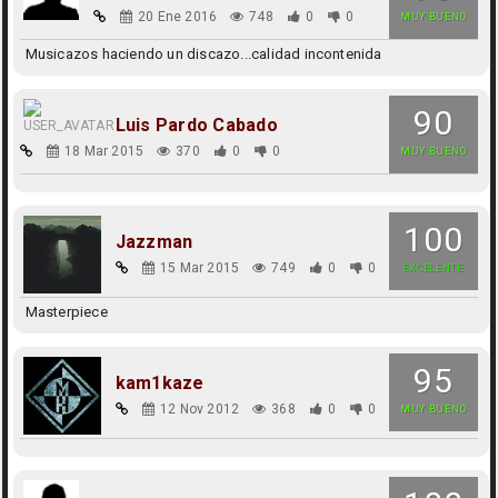
20 Ene 2016
748
0
0
MUY BUENO
Musicazos haciendo un discazo...calidad incontenida
90
Luis Pardo Cabado
18 Mar 2015
370
0
0
MUY BUENO
100
Jazzman
15 Mar 2015
749
0
0
EXCELENTE
Masterpiece
95
kam1kaze
12 Nov 2012
368
0
0
MUY BUENO