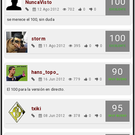
100
NuncaVisto
12 Ago 2012
702
0
0
EXCELENTE
se merece el 100, sin duda
100
storm
11 Ago 2012
395
0
0
EXCELENTE
90
hans_topo_
16 Jun 2012
779
0
0
MUY BUENO
El 100 para la versión en directo.
95
txiki
08 Jun 2012
378
0
0
MUY BUENO