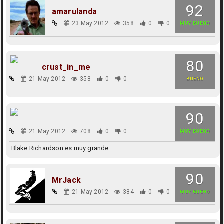
92
amarulanda
23 May 2012
358
0
0
MUY BUENO
80
crust_in_me
21 May 2012
358
0
0
BUENO
90
21 May 2012
708
0
0
MUY BUENO
Blake Richardson es muy grande.
90
MrJack
21 May 2012
384
0
0
MUY BUENO