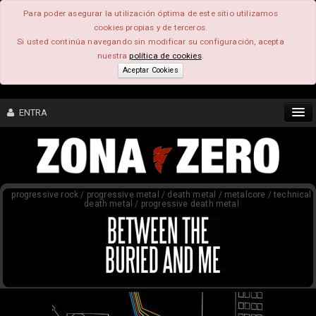
Para poder asegurar la utilización óptima de este sitio utilizamos
cookies propias y de terceros.
Si usted continúa navegando sin modificar su configuración, acepta
nuestra
política de cookies
.
Aceptar Cookies
ENTRA
CONTENIDO
progressive rock / progressive metal / death metal / metalcore / technical
COMUNIDAD
death metal / progressive death metal
FEEEDBACK
FOROS