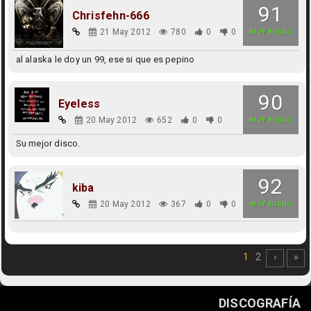
91
Chrisfehn-666
21 May 2012
780
0
0
MUY BUENO
al alaska le doy un 99, ese si que es pepino
90
Eyeless
20 May 2012
652
0
0
MUY BUENO
Su mejor disco.
92
kiba
20 May 2012
367
0
0
MUY BUENO
1
2
›
»
DISCOGRAFÍA