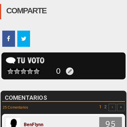
COMPARTE
COMENTARIOS
1
2
›
»
25 Comentarios
95
BenFlynn