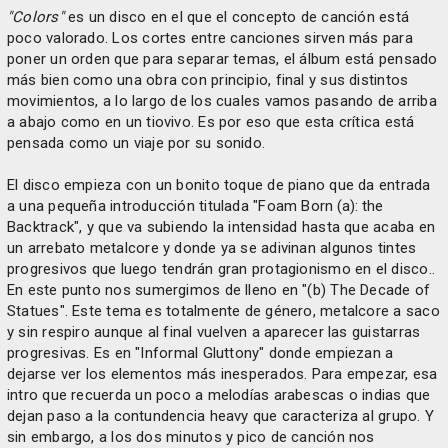
"Colors"
es un disco en el que el concepto de canción está
poco valorado. Los cortes entre canciones sirven más para
poner un orden que para separar temas, el álbum está pensado
más bien como una obra con principio, final y sus distintos
movimientos, a lo largo de los cuales vamos pasando de arriba
a abajo como en un tiovivo. Es por eso que esta crítica está
pensada como un viaje por su sonido.
El disco empieza con un bonito toque de piano que da entrada
a una pequeña introducción titulada "Foam Born (a): the
Backtrack", y que va subiendo la intensidad hasta que acaba en
un arrebato metalcore y donde ya se adivinan algunos tintes
progresivos que luego tendrán gran protagionismo en el disco..
En este punto nos sumergimos de lleno en "(b) The Decade of
Statues". Este tema es totalmente de género, metalcore a saco
y sin respiro aunque al final vuelven a aparecer las guistarras
progresivas. Es en "Informal Gluttony" donde empiezan a
dejarse ver los elementos más inesperados. Para empezar, esa
intro que recuerda un poco a melodías arabescas o indias que
dejan paso a la contundencia heavy que caracteriza al grupo. Y
sin embargo, a los dos minutos y pico de canción nos