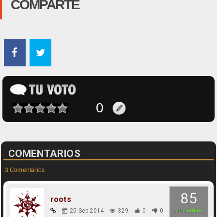
COMPARTE
COMENTARIOS
3 Comentarios
85
roots
25 Sep 2014
329
0
0
MUY BUENO