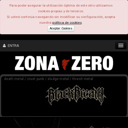
Para poder asegurar la utilización óptima de este sitio utilizamos
cookies propias y de terceros.
Si usted continúa navegando sin modificar su configuración, acepta
nuestra
política de cookies
.
Aceptar Cookies
ENTRA
CONTENIDO
death metal / crust punk / sludge metal / thrash metal
COMUNIDAD
FEEEDBACK
FOROS