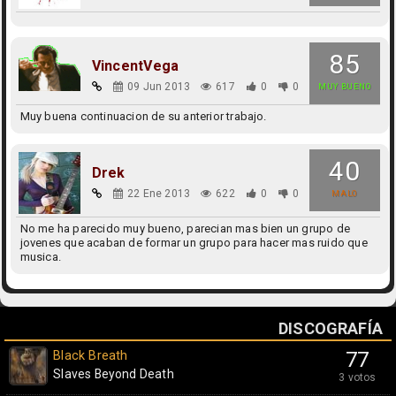
85
VincentVega
09 Jun 2013
617
0
0
MUY BUENO
Muy buena continuacion de su anterior trabajo.
40
Drek
22 Ene 2013
622
0
0
MALO
No me ha parecido muy bueno, parecian mas bien un grupo de
jovenes que acaban de formar un grupo para hacer mas ruido que
musica.
DISCOGRAFÍA
Black Breath
77
Slaves Beyond Death
3 votos