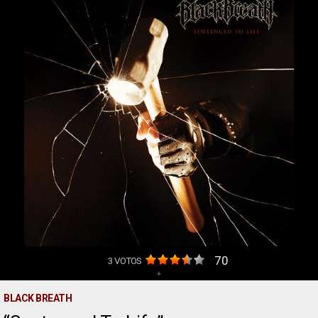
70
3
VOTOS
+
BLACK BREATH