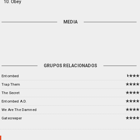
10. Obey
MEDIA
GRUPOS RELACIONADOS
Entombed
Trap Them
The Secret
Entombed A.D.
We Are The Damned
Gatecreeper