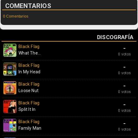
COMENTARIOS
0 Comentarios
DISCOGRAFÍA
Black Flag
-
What The...
0 votos
Black Flag
-
In My Head
0 votos
Black Flag
-
Loose Nut
0 votos
Black Flag
-
Split It In
0 votos
Black Flag
-
Family Man
0 votos