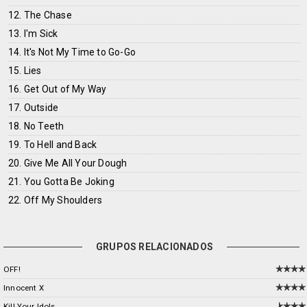
12. The Chase
13. I'm Sick
14. It's Not My Time to Go-Go
15. Lies
16. Get Out of My Way
17. Outside
18. No Teeth
19. To Hell and Back
20. Give Me All Your Dough
21. You Gotta Be Joking
22. Off My Shoulders
GRUPOS RELACIONADOS
OFF!
Innocent X
Kill Your Idols