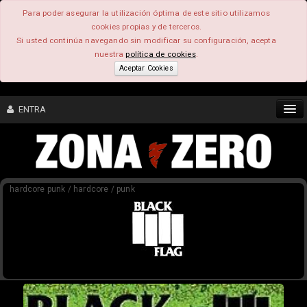
Para poder asegurar la utilización óptima de este sitio utilizamos
cookies propias y de terceros.
Si usted continúa navegando sin modificar su configuración, acepta
nuestra
política de cookies
.
Aceptar Cookies
ENTRA
CONTENIDO
hardcore punk / hardcore / punk
COMUNIDAD
FEEEDBACK
FOROS