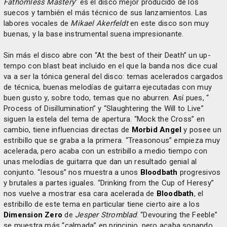
Fathomless Mastery
" es el disco mejor producido de los
suecos y también el más técnico de sus lanzamientos. Las
labores vocales de
Mikael Akerfeldt
en este disco son muy
buenas, y la base instrumental suena impresionante.
Sin más el disco abre con “At the best of their Death” un up-
tempo con blast beat incluido en el que la banda nos dice cual
va a ser la tónica general del disco: temas acelerados cargados
de técnica, buenas melodías de guitarra ejecutadas con muy
buen gusto y, sobre todo, temas que no aburren. Así pues, “
Process of Disillumination” y “Slaughtering the Will to Live”
siguen la estela del tema de apertura. “Mock the Cross” en
cambio, tiene influencias directas de
Morbid Angel
y posee un
estribillo que se graba a la primera. “Treasonous” empieza muy
acelerada, pero acaba con un estribillo a medio tiempo con
unas melodías de guitarra que dan un resultado genial al
conjunto. “Iesous” nos muestra a unos
Bloodbath
progresivos
y brutales a partes iguales. “Drinking from the Cup of Heresy”
nos vuelve a mostrar esa cara acelerada de
Bloodbath
, el
estribillo de este tema en particular tiene cierto aire a los
Dimension Zero
de
Jesper Stromblad
. “Devouring the Feeble”
se muestra más “calmada” en principio, pero acaba sonando