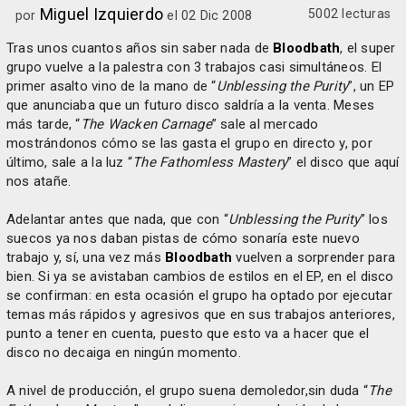
Miguel Izquierdo
5002 lecturas
por
el 02 Dic 2008
Tras unos cuantos años sin saber nada de
Bloodbath
, el super
grupo vuelve a la palestra con 3 trabajos casi simultáneos. El
primer asalto vino de la mano de “
Unblessing the Purity
”, un EP
que anunciaba que un futuro disco saldría a la venta. Meses
más tarde, “
The Wacken Carnage
” sale al mercado
mostrándonos cómo se las gasta el grupo en directo y, por
último, sale a la luz “
The Fathomless Mastery
” el disco que aquí
nos atañe.
Adelantar antes que nada, que con “
Unblessing the Purity
” los
suecos ya nos daban pistas de cómo sonaría este nuevo
trabajo y, sí, una vez más
Bloodbath
vuelven a sorprender para
bien. Si ya se avistaban cambios de estilos en el EP, en el disco
se confirman: en esta ocasión el grupo ha optado por ejecutar
temas más rápidos y agresivos que en sus trabajos anteriores,
punto a tener en cuenta, puesto que esto va a hacer que el
disco no decaiga en ningún momento.
A nivel de producción, el grupo suena demoledor,sin duda “
The