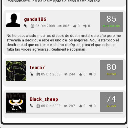
Posiblemente uno de los mejores discos death del año.
85
gandalf86
06 Dic 2008
805
0
0
MUY BUENO
No he escuchado muchos discos de death-metal este año pero me
atrevería a decir que este es uno de los mejores. Aquí está todo el
death-metal que no tiene el ultimo de Opeth, para el que eche en
falta las voces agresivas. Realmente acojonan
80
fear57
05 Dic 2008
244
0
0
BUENO
74
Black_sheep
05 Dic 2008
287
0
0
BUENO