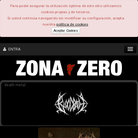
Para poder asegurar la utilización óptima de este sitio utilizamos
cookies propias y de terceros.
Si usted continúa navegando sin modificar su configuración, acepta
nuestra
política de cookies
.
Aceptar Cookies
ENTRA
CONTENIDO
death metal
COMUNIDAD
FEEEDBACK
FOROS