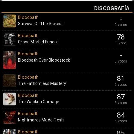
DISCOGRAFÍA
Bloodbath
-
Survival Of The Sickest
0 votos
Bloodbath
78
Grand Morbid Funeral
1 voto
Bloodbath
-
Bloodbath Over Bloodstock
0 votos
Bloodbath
81
The Fathomless Mastery
6 votos
Bloodbath
87
The Wacken Carnage
8 votos
Bloodbath
84
Nightmares Made Flesh
6 votos
Bloodbath
85