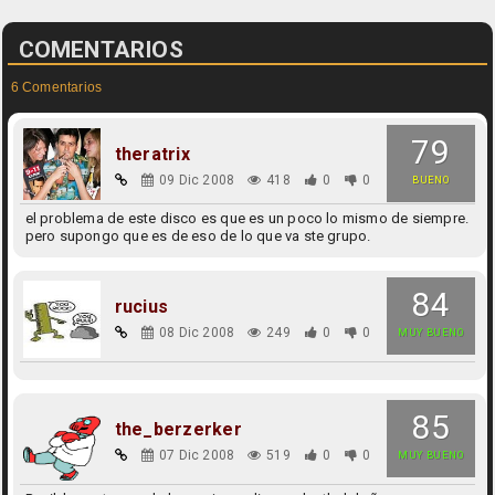
COMENTARIOS
6 Comentarios
79
theratrix
09 Dic 2008
418
0
0
BUENO
el problema de este disco es que es un poco lo mismo de siempre.
pero supongo que es de eso de lo que va ste grupo.
84
rucius
08 Dic 2008
249
0
0
MUY BUENO
85
the_berzerker
07 Dic 2008
519
0
0
MUY BUENO