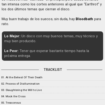
tan intensa como los cortes anteriores al igual que “Earthrot” y
los dos últimos temas que cierran el disco.
Muy buen trabajo de los suecos; sin duda, hay
Bloodbath
para
rato.
Lo Mejor:
Un disco con muy buenos temas, muy técnico y
muy bien producido.
Lo Peor:
Tener que esperar bastante tiempo hasta la
próxima entrega.
TRACKLIST
01. At the Behest Of Their Death
02. Process of Disillumination
03. Slaughtering the Will to Live
04. Mock the Cross
05. Treasonous