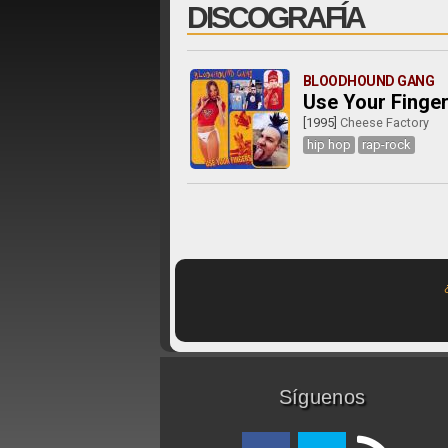
DISCOGRAFÍA
BLOODHOUND GANG
Use Your Finge
[1995]
Cheese Factory
hip hop
rap-rock
Síguenos