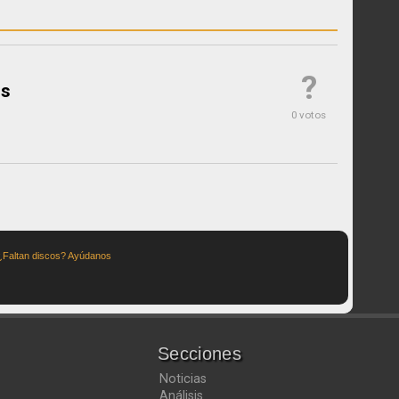
?
rs
0 votos
¿Faltan discos? Ayúdanos
Secciones
Noticias
Análisis