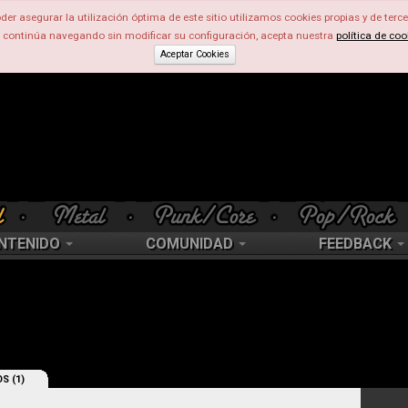
der asegurar la utilización óptima de este sitio utilizamos cookies propias y de terce
d continúa navegando sin modificar su configuración, acepta nuestra
política de coo
Aceptar Cookies
NTENIDO
COMUNIDAD
FEEDBACK
S (1)