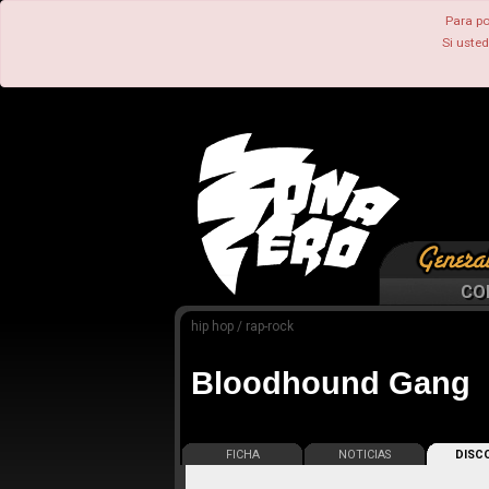
Para po
Si uste
CO
hip hop / rap-rock
Bloodhound Gang
FICHA
NOTICIAS
DISCO