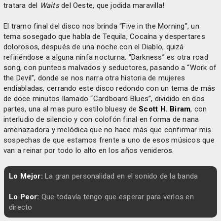
tratara del
Waits
del Oeste, que jodida maravilla!
El tramo final del disco nos brinda “Five in the Morning”, un
tema sosegado que habla de Tequila, Cocaína y despertares
dolorosos, después de una noche con el Diablo, quizá
refiriéndose a alguna ninfa nocturna. “Darkness” es otra road
song, con punteos malvados y seductores, pasando a “Work of
the Devil”, donde se nos narra otra historia de mujeres
endiabladas, cerrando este disco redondo con un tema de más
de doce minutos llamado “Cardboard Blues”, dividido en dos
partes, una al mas puro estilo bluesy de
Scott H. Biram
, con
interludio de silencio y con colofón final en forma de nana
amenazadora y melódica que no hace más que confirmar mis
sospechas de que estamos frente a uno de esos músicos que
van a reinar por todo lo alto en los años venideros.
Lo Mejor:
La gran personalidad en el sonido de la banda
Lo Peor:
Que todavía tengo que esperar para verlos en
directo