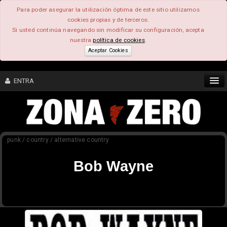
Para poder asegurar la utilización óptima de este sitio utilizamos
cookies propias y de terceros.
Si usted continúa navegando sin modificar su configuración, acepta
nuestra
política de cookies
.
Aceptar Cookies
ENTRA
CONTENIDO
punk / country / alternative country
COMUNIDAD
Bob Wayne
FEEEDBACK
FOROS