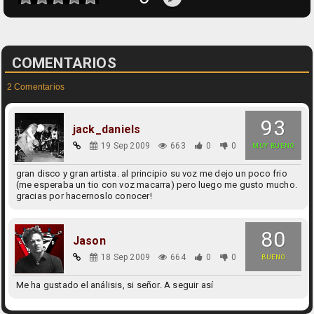
COMENTARIOS
2 Comentarios
93
jack_daniels
19 Sep 2009
663
0
0
MUY BUENO
gran disco y gran artista. al principio su voz me dejo un poco frio
(me esperaba un tio con voz macarra) pero luego me gusto mucho.
gracias por hacernoslo conocer!
80
Jason
18 Sep 2009
664
0
0
BUENO
Me ha gustado el análisis, si señor. A seguir así