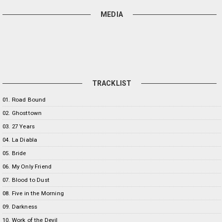
MEDIA
TRACKLIST
01. Road Bound
02. Ghosttown
03. 27 Years
04. La Diabla
05. Bride
06. My Only Friend
07. Blood to Dust
08. Five in the Morning
09. Darkness
10. Work of the Devil