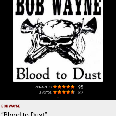
95
ZONA-ZERO
87
2
VOTOS
+
BOB WAYNE
Blood to Dust