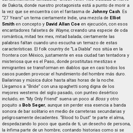
de Dakota, donde nuestro protagonista está a punto de morir a
la vez que se encuentra con el fantasma de
Johnny Cash
. Es
“27 Years” un tema ciertamente Indie, una mezcla de
Elliot
Smith
en concepto y
David Allan Coe
en ejecución, con esos
encantadores falsetes de
Wayne
, creando una especie de oda
romántica, mitad tex mex, mitad balada; ciertamente las
palabras faltan cuando uno escucha un temazo de estas
características. El folk country de “La Diabla” nos sitúa en la
frontera con México, justamente en esa ciudad tan tentadora y
misteriosa que es el Paso, donde prostitutas mestizas e
inmigrantes se transforman en diablos que en casi todos los
casos pueden provocar el hundimiento del hombre más duro.
Bailarinas y música dulce hasta altas horas de la noche.
Llegamos a “Bride” con una spaghetti song digna de los
mejores westerns del siglo pasado, con punteo desértico
incluido; en “My Only Friend” suena un poco al
Boss
y otro
poquito a
Bob Seger
, aunque sin perder esa esencia a banda
sonora de bar solitario en medio de carreteras secundarias y
peligrosamente decadentes. “Blood to Dust” te parte el alma,
despedazando lo poco que queda de ti, un desecho de persona,
la ínfima parte de un hombre; contando historias como si se