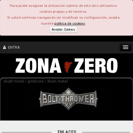
Para poder asegurar la utilización óptima de este sitio utilizamos
cookies propias y de terceros.
Si usted continúa navegando sin modificar su configuración, acepta
nuestra
política de cookies
.
Aceptar Cookies
ENTRA
CONTENIDO
death metal / grindcore / doom metal
COMUNIDAD
FEEEDBACK
FOROS
ENLACES