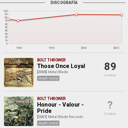
DISCOGRAFÍA
100
90
80
70
60
50
40
30
20
10
0
1990
1995
2000
2005
BOLT THROWER
89
Those Once Loyal
[2005]
Metal Blade
6 votos
death metal
BOLT THROWER
?
Honour - Valour -
Pride
0 votos
[2001]
Metal Blade Records
death metal