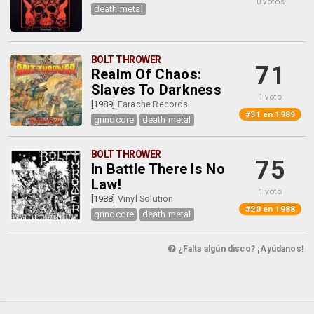
0 votos
death metal
BOLT THROWER
71
Realm Of Chaos:
Slaves To Darkness
1 voto
[1989]
Earache Records
#31 en 1989
grindcore
death metal
BOLT THROWER
75
In Battle There Is No
Law!
1 voto
[1988]
Vinyl Solution
#20 en 1988
grindcore
death metal
¿Falta algún disco? ¡Ayúdanos!