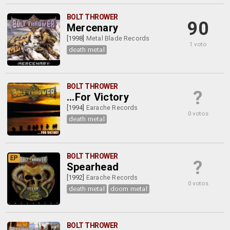
BOLT THROWER
90
Mercenary
[1998]
Metal Blade Records
1 voto
death metal
BOLT THROWER
?
...For Victory
[1994]
Earache Records
0 votos
death metal
BOLT THROWER
EP
?
Spearhead
[1992]
Earache Records
0 votos
death metal
doom metal
BOLT THROWER