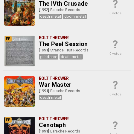
?
The IVth Crusade
[1992]
Earache Records
0 votos
death metal
doom metal
BOLT THROWER
EP
?
The Peel Session
[1991]
Strange Fruit Records
0 votos
grindcore
death metal
BOLT THROWER
?
War Master
[1991]
Earache Records
0 votos
death metal
BOLT THROWER
EP
?
Cenotaph
[1991]
Earache Records