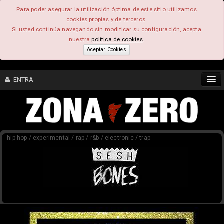
Para poder asegurar la utilización óptima de este sitio utilizamos
cookies propias y de terceros.
Si usted continúa navegando sin modificar su configuración, acepta
nuestra
política de cookies
.
Aceptar Cookies
ENTRA
CONTENIDO
hip hop / experimental / rap / r&b / electronic / trap
COMUNIDAD
FEEEDBACK
FOROS