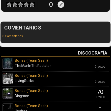
COMENTARIOS
0 Comentarios
DISCOGRAFÍA
Bones (Team Sesh)
-
TheManInTheRadiator
0 votos
Bones (Team Sesh)
-
LivingSucks
0 votos
Bones (Team Sesh)
70
Disgrace
1 voto
Bones (Team Sesh)
-