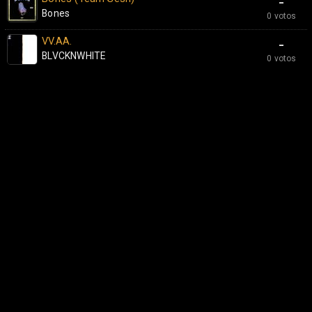
-
Bones
0 votos
VV.AA.
-
BLVCKNWHITE
0 votos