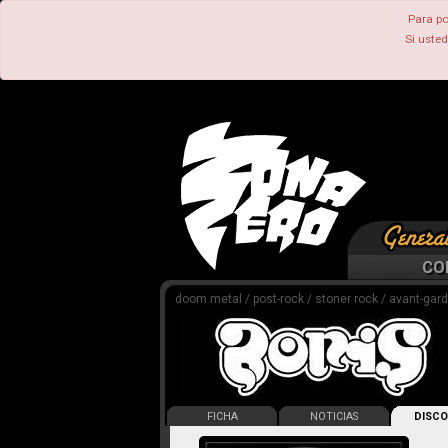
Para po
Si uste
CO
doom metal / post-rock / stoner rock / avant-gar
FICHA
NOTICIAS
DISCO