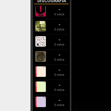
DISCOGRAFÍA
-
0 votos
-
0 votos
-
0 votos
-
0 votos
-
0 votos
-
0 votos
-
0 votos