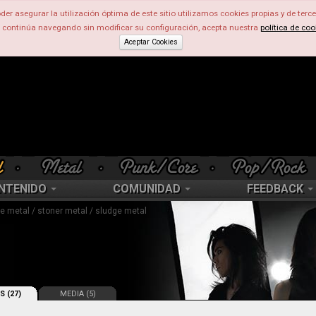
der asegurar la utilización óptima de este sitio utilizamos cookies propias y de terce
d continúa navegando sin modificar su configuración, acepta nuestra
política de coo
Aceptar Cookies
NTENIDO
COMUNIDAD
FEEDBACK
de metal / stoner metal / sludge metal
S (27)
MEDIA (5)