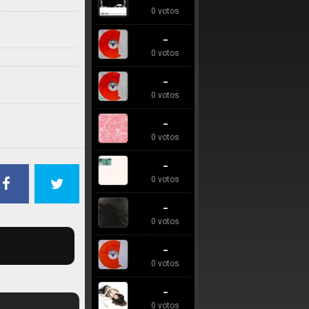
0 votos
-
0 votos
-
0 votos
-
0 votos
-
0 votos
-
0 votos
-
0 votos
-
0 votos