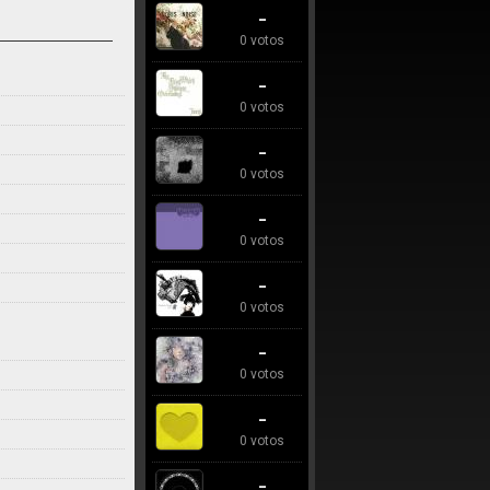
-
0 votos
-
0 votos
-
0 votos
-
0 votos
-
0 votos
-
0 votos
-
0 votos
-