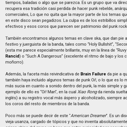
tiempos, baladas o algo que se parezca. Es un grupo que va direc
recupera esa tradición casi perdida de hacer punk rebelde, anárqui
comerciales, Lo que no quita que la mayor parte de los temas 
en este disco sean pegadizos. La culpa es de los estribillos simp
efectivos y esos coros que parecen ser patrimonio del punk rock
También encontramos algunos temas en clave ska, que dan pie a
festivo y juerguista de la banda, tales como “Holy Bullshit”, “Se
(esta me parece especialmente brillante, muy en la línea de “Ruv
Rancid
) o “Such A Dangerous” (excelente el ritmo de bajo y los 
moñorro).
Además, la faceta más reivindicativa de
Brain Failure
da pie a q
también haya incluido algunos temas de punk Oi!, o lo que es lo 
más sucia en cuanto a sonido dentro del punk, la más simple y ga
ejemplo de ello es “Oi! Man”, en la cual
Xiao Rong
da rienda suelt
inglés) a su registro vocal más áspero y alcoholizado, siempre
los coros del resto de miembros de la banda.
Poco más se puede decir de este "
American Dreamer
". Es un di
vieja usanza, cargado de tópicos y que no inventa absolutamente 