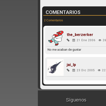
COMENTARIOS
2 Comentarios
the_berzerker
21 Ene 2006
2
No me acaban de gustar
jai_lp
23 Dic 2005
22
Síguenos