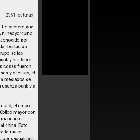
2351 lecturas
. Lo primero que
, ni neoyorquino
s conocido por
de libertad de
grupo se las
punk y hardcore
as cosas fueron
nes y censura, el
a a mediados de
la usanza punk y a
ound, el grupo
público mayor con
n mandarín e
al china. Esto
ro lo mejor
ó por casualidad,