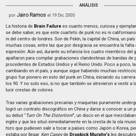
ANÁLISIS
Jairo Ramos
por
el 19 Dic 2005
La historia de
Brain Failure
es cuanto menos, curiosa y ejemplar
se debe saber, es que este cuarteto de punk no es ni californiano
ni del centro de londres. Son de Pekín, la capital de China, un paí
muchas cosas, entre las que por desgracia se encuentra la falta 
expresión. Aún así, durante su infancia los cuatro miembros del 
apañaron para compilar grabaciones clandestinas de bandas de 
procedentes de Estados Unidos y el Reino Unido. Poco a poco, l
cambiando en el país, y aunque sigue habiendo muchas restriccio
grupo fue pionero en esto del punk en China, iniciando su carrer
los 90. Y no solo eso, si no que también se atrevieron a vestir a 
lucir crestas de colores.
Tras varias grabaciones precarias y maquetas puramente undergr
logró un contrato discográfico en China y darse a conocer a un 
su debut “
Turn On The Distortion!
”, un disco en el que mezclaba
inglés y que les situó inmediatamente en la cresta de la ola music
hizo que pudiesen salir a tocar a países como Japón o Korea, pe
estaba por llegar.
Ken Casey
de
Dropkick Murphy’s
les descubri