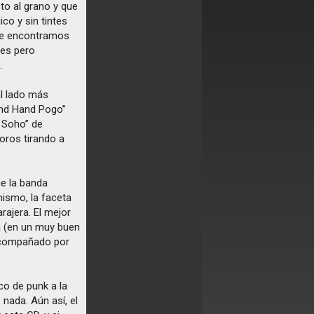
to al grano y que
co y sin tintes
que encontramos
les pero
.
l lado más
cond Hand Pogo”
y Soho” de
coros tirando a
ue la banda
mismo, la faceta
rajera. El mejor
a (en un muy buen
 acompañado por
sco de punk a la
nada. Aún así, el