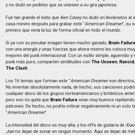
y no dudó en pedirles que se uniesen a su gira japonesa.
Fue tan grande el éxito que
Ken Casey
no dudó en llevárselos al 
casa meses después para grabar este "
American Dreamer
", su 
primero que vería la luz de forma oficial en todo el mundo.
Si ya con su peculiar imagen tienen mucho ganado,
Brain Failur
con una energía y unas fuerzas que ahora mismo les coloca muy 
mejores del punk internacional. Con un estilo simple, aguerrido y
punk más puro, comparten similitudes con
The Unseen
,
Rancid
The Clash
.
Los 16 temas que forman este "
American Dreamer
son directos,
No inventan absolutamente nada, de hecho, sus canciones podría
cualquier disco de los grupos norteamericanos y británicos ante
pero eso no quita que
Brain Failure
sean muy buenos repitiend
patrones. De hecho, no podría criticar negativamente ni un solo 
"
American Dreamer
".
La intensidad del disco es muy alta, y los riffs de guitarra de
Xiao
Jian
no dejan de sonar en ningún momento. Aquí se dejan de mel