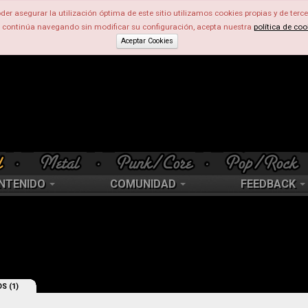
der asegurar la utilización óptima de este sitio utilizamos cookies propias y de terce
d continúa navegando sin modificar su configuración, acepta nuestra
política de coo
Aceptar Cookies
NTENIDO
COMUNIDAD
FEEDBACK
S (1)