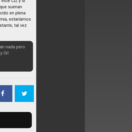
este CD, y si
 que suenan
acido en plena
rnia, estaríamos
tante, tal vez
tan nada pero
 Oi!.