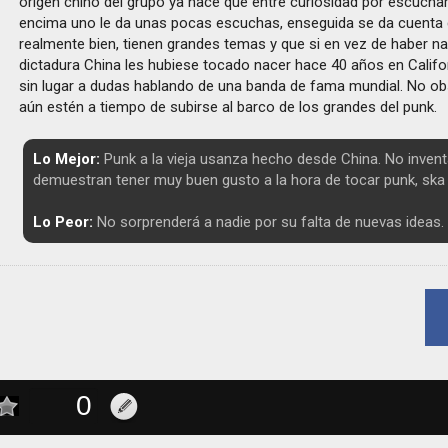
origen chino del grupo ya hace que entre curiosidad por escuchar 
encima uno le da unas pocas escuchas, enseguida se da cuenta
realmente bien, tienen grandes temas y que si en vez de haber n
dictadura China les hubiese tocado nacer hace 40 años en Califo
sin lugar a dudas hablando de una banda de fama mundial. No obs
aún estén a tiempo de subirse al barco de los grandes del punk.
Lo Mejor:
Punk a la vieja usanza hecho desde China. No inven
demuestran tener muy buen gusto a la hora de tocar punk, ska y
Lo Peor:
No sorprenderá a nadie por su falta de nuevas ideas.