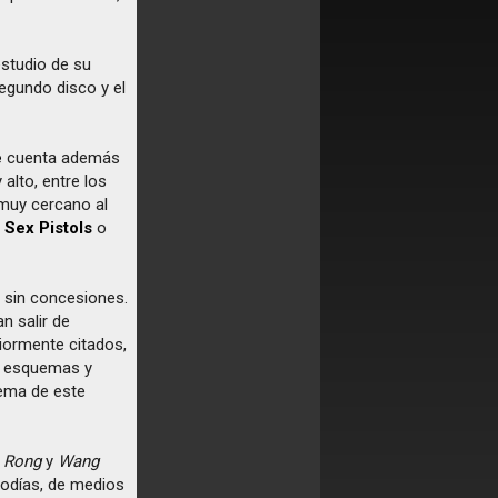
estudio de su
segundo disco y el
e
cuenta además
alto, entre los
 muy cercano al
,
Sex Pistols
o
 sin concesiones.
n salir de
riormente citados,
o esquemas y
tema de este
 Rong
y
Wang
odías, de medios