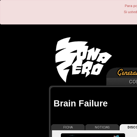
Para po
Si uste
CO
Brain Failure
FICHA
NOTICIAS
DISCO