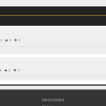
62
0
0
6
0
0
Secciones