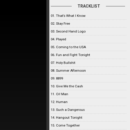
TRACKLIST
01. That’s What I Know
02. Stay Free
03. Second Hand Logo
04. Played
05. Coming to the USA
06. Fun and Fight Tonight
07. Holy Bullshit
08. Summer Afternoon
09. 8899
10. Give Me the Cash
11. Oi! Man
12. Human
13. Such a Dangerous
14. Hangout Tonight
15. Come Together